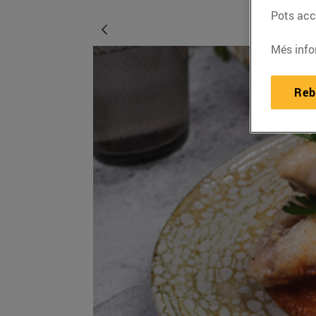
Pots acce
Més info
Reb