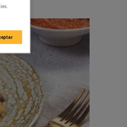
ies.
ceptar