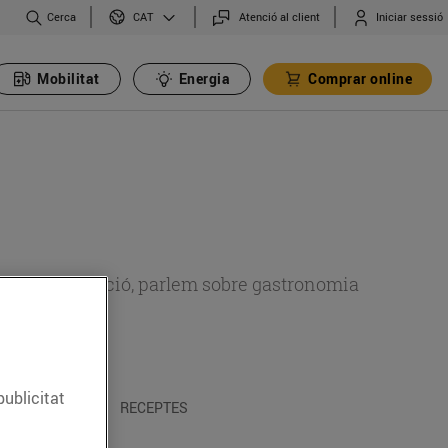
Cerca
Atenció al client
Iniciar sessió
CAT
Mobilitat
Energia
Comprar online
 sobre alimentació, parlem sobre gastronomia
publicitat
 I TRADICIONS
RECEPTES