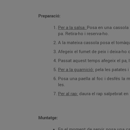
Preparació:
Per a la salsa:
Posa en una cassola l’a
pa. Retira-ho i reserva-ho.
A la mateixa cassola posa el tomàquet
Afegeix el fumet de peix i deixa-ho
Passat aquest temps afegeix el pa, l’al
Per a la guarnició:
pela les patates i
Posa una paella al foc i desfés la ma
les.
Per al rap:
daura el rap salpebrat en 
Muntatge:
En el moment de servir, posa una cas