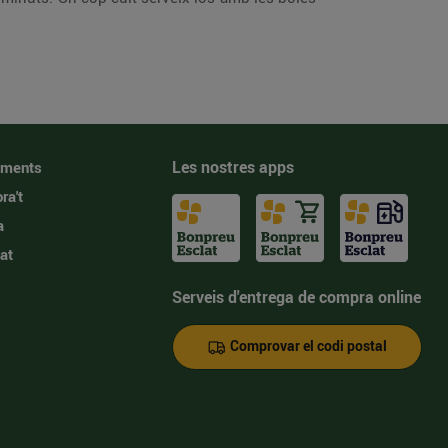
Les nostres apps
iments
ra't
a
at
Serveis d'entrega de compra online
Comprovar el codi postal