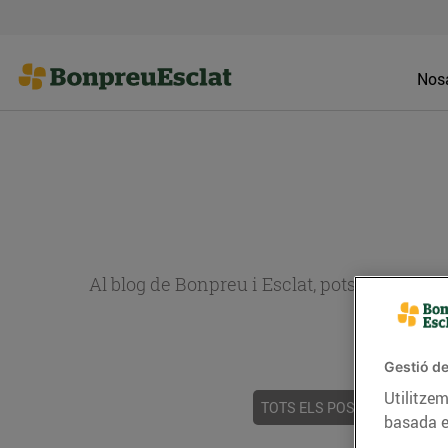
Nosa
Al blog de Bonpreu i Esclat, pots trobar re
Gestió de
Utilitzem
TOTS ELS POSTS
ACTUALI
basada e