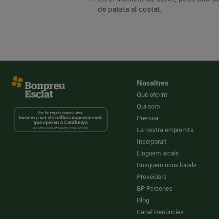
de patata al costat.
Nosaltres
Què oferim
Qui som
Premsa
La nostra empremta
Incorpora't
Lloguem locals
Busquem nous locals
Proveïdors
BP Persones
Blog
Canal Denúncies