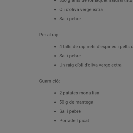
350 grams de tomàquet natural tritu
Oli d'oliva verge extra
Sal i pebre
Per al rap:
4 talls de rap nets d’espines i pell
Sal i pebre
Un raig d’oli d’oliva verge extra
Guarnició:
2 patates mona lisa
50 g de mantega
Sal i pebre
Porradell picat