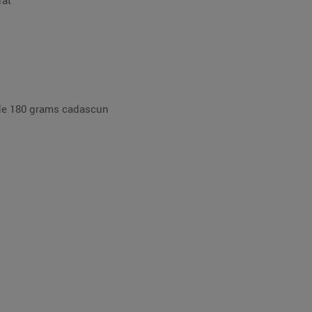
rat
s de 180 grams cadascun