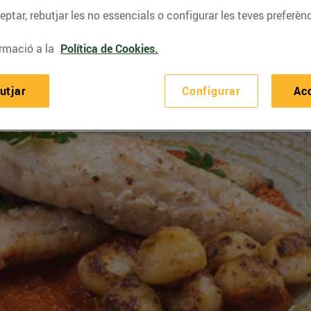
ptar, rebutjar les no essencials o configurar les teves preferènc
rmació a la
Política de Cookies.
utjar
Configurar
Ac