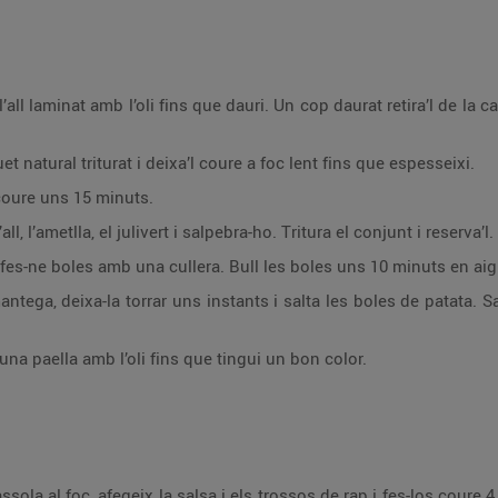
ll laminat amb l’oli fins que dauri. Un cop daurat retira’l de la cas
 natural triturat i deixa’l coure a foc lent fins que espesseixi.
 coure uns 15 minuts.
l, l’ametlla, el julivert i salpebra-ho. Tritura el conjunt i reserva’l.
 fes-ne boles amb una cullera. Bull les boles uns 10 minuts en aigu
ntega, deixa-la torrar uns instants i salta les boles de patata. Sal
una paella amb l’oli fins que tingui un bon color.
sola al foc, afegeix la salsa i els trossos de rap i fes-los coure 