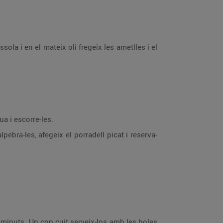
sola i en el mateix oli fregeix les ametlles i el
a i escorre-les.
pebra-les, afegeix el porradell picat i reserva-
4 minuts. Un cop cuit serveix-los amb les boles