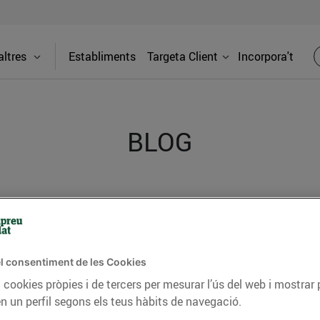
ltres
Establiments
Targeta Client
Incorpora't
BLOG
ceptes, consells nutricionals, informació d’actualitat
del nostre territori i molts altres temes.
l consentiment de les Cookies
 cookies pròpies i de tercers per mesurar l’ús del web i mostrar 
TAT
CONSELLS I HÀBITS SALUDABLES
ENERGIA
GASTRONOMIA
n un perfil segons els teus hàbits de navegació.