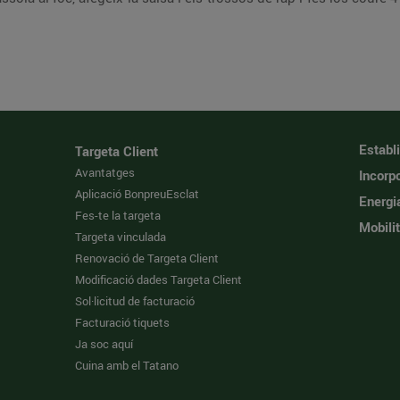
Establ
Targeta Client
Avantatges
Incorpo
Aplicació BonpreuEsclat
Energi
Fes-te la targeta
Mobilit
Targeta vinculada
Renovació de Targeta Client
Modificació dades Targeta Client
Sol·licitud de facturació
Facturació tiquets
Ja soc aquí
Cuina amb el Tatano