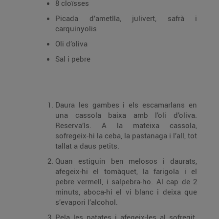
8 cloïsses
Picada d’ametlla, julivert, safrà i
carquinyolis
Oli d’oliva
Sal i pebre
Daura les gambes i els esca­marlans en
una cassola baixa amb l’oli d’oliva.
Reserva’ls. A la mateixa cassola,
sofregeix-hi la ceba, la pastanaga i l’all, tot
tallat a daus petits.
Quan estiguin ben melosos i daurats,
afegeix-hi el tomàquet, la farigola i el
pebre vermell, i salpebra-ho. Al cap de 2
minuts, aboca-hi el vi blanc i deixa que
s’evapori l’alcohol.
Pela les patates i afegeix-les al sofregit.