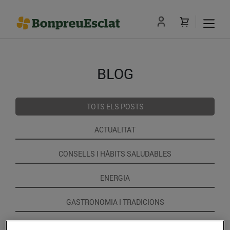
BLOG
TOTS ELS POSTS
ACTUALITAT
CONSELLS I HÀBITS SALUDABLES
ENERGIA
GASTRONOMIA I TRADICIONS
RECEPTES