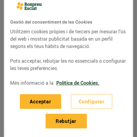
Gestió del consentiment de les Cookies
Utilitzem cookies pròpies i de tercers per mesurar l’ús
del web i mostrar publicitat basada en un perfil
segons els teus hàbits de navegació.
Pots acceptar, rebutjar les no essencials o configurar
les teves preferències.
Més informació a la
Política de Cookies.
RECEPTES
Recepta de rap a la
Acceptar
Configurar
cassola amb gambes
Rebutjar
27/de desembre/2019