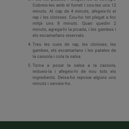
Cobreix-les amb el fumet i cou-les uns 12
minuts. Al cap de 4 minuts, afegeix-hi el
rap i les cloïsses. Cou-ho tot plegat a foc
mitjà uns 8 minuts. Quan quedin 2
minuts, agrega-hi la picada, i les gambes i
els escamarlans reservats.
Treu les cues de rap, les cloïsses, les
gambes, els escamarlans i les patates de
la cassola i cola la salsa.
Torna a posar la salsa a la cassola,
redueix-la i afegeix-hi de nou tots els
ingredi­ents. Deixa-ho reposar alguns uns
minuts i serveix-ho.