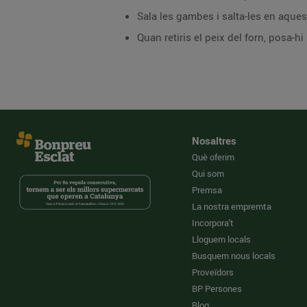
Sala les gambes i salta-les en aquest
Quan retiris el peix del forn, posa-hi
Nosaltres
Què oferim
Qui som
Premsa
La nostra empremta
Incorpora't
Lloguem locals
Busquem nous locals
Proveïdors
BP Persones
Blog