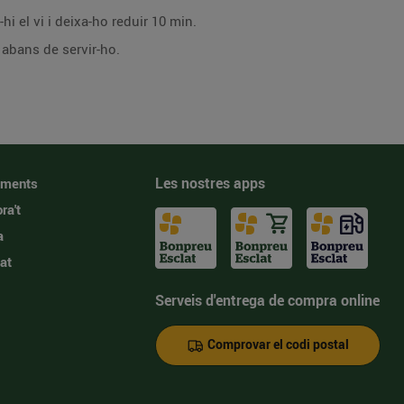
i el vi i deixa-ho reduir 10 min.
n abans de servir-ho.
Les nostres apps
iments
ra't
a
at
Serveis d'entrega de compra online
Comprovar el codi postal