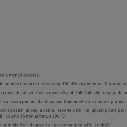
 més o menys grosses.
 de patates i posa-hi un bon raig d'oli d'oliva per sobre. Enforna-h
una mica de julivert fresc i mescla’l amb l’all. Talla els tomàquets p
alls a la cua per facilitar la cocció (demana-ho als nostres profess
rn i posa-hi el peix a sobre. Reparteix l’all i el julivert picats per 
i i cou-ho 15 min al forn, a 190 ºC.
on raig d'oli, daura un all per donar gust a l’oli i retira’l.