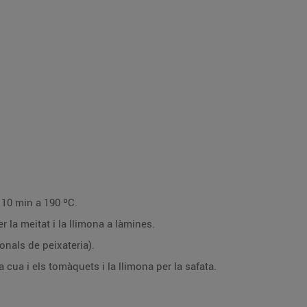
o 10 min a 190 ºC.
er la meitat i la llimona a làmines.
ionals de peixateria).
la cua i els tomàquets i la llimona per la safata.