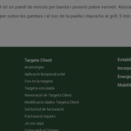
 oli un parell de minuts per banda i posa-hi pebre vermell. Aboca-h
 per sobre les gambes i el suc de la paella i daura-ho al grill, 5 mi
Establ
Targeta Client
Avantatges
Incorpo
Aplicació BonpreuEsclat
Energi
Fes-te la targeta
Mobilit
Targeta vinculada
Renovació de Targeta Client
Modificació dades Targeta Client
Sol·licitud de facturació
Facturació tiquets
Ja soc aquí
Cuina amb el Tatano