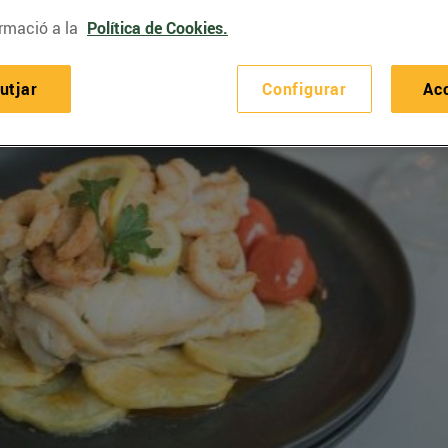
rmació a la
Política de Cookies.
utjar
Configurar
Ac