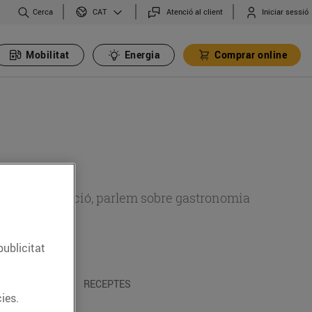
Cerca
Atenció al client
Iniciar sessió
CAT
Mobilitat
Energia
Comprar online
 sobre alimentació, parlem sobre gastronomia
publicitat
 I TRADICIONS
RECEPTES
ies.