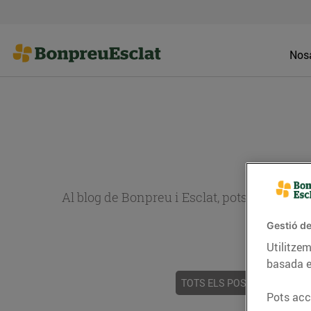
Nosa
Al blog de Bonpreu i Esclat, pots trobar re
Gestió de
Utilitzem
basada e
TOTS ELS POSTS
ACTUALI
Pots acce