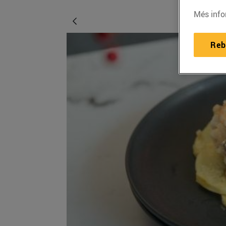
Més info
Reb