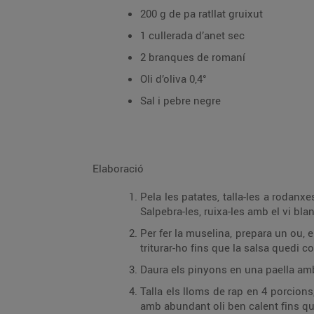
200 g de pa ratllat gruixut
1 cullerada d’anet sec
2 branques de romaní
Oli d’oliva 0,4°
Sal i pebre negre
Elaboració
Pela les patates, talla-les a rodanxes fines sense arribar fins al fons, de manera q
Per fer la muselina, prepara un ou, el gra d’all pelat i picat, el codony i un polsim de sal
triturar-ho fins que la salsa quedi
Daura els pinyons en una paella amb u
Talla els lloms de rap en 4 porcions, passa-les per ou batut i arrebossa-les amb el pa ra