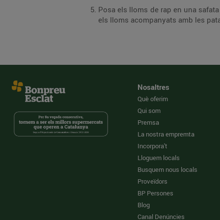
Posa els lloms de rap en una safata de forn i, sobre cada porció, col·loca-hi una 
els lloms acompanyats amb les patat
Nosaltres
Què oferim
Qui som
Premsa
La nostra empremta
Incorpora't
Lloguem locals
Busquem nous locals
Proveïdors
BP Persones
Blog
Canal Denúncies