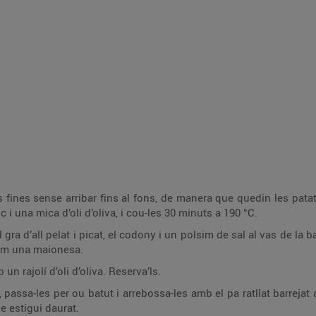
ue quedin les patates senceres, i posa-les en una safata de forn.
Salpebra-les, ruixa-les amb el vi blanc i una mica d’oli d’oliva, i cou-les 30 minuts a 190 °C.
 al vas de la batedora. Aboca-hi l’oli en rajolí sense deixar de
 com una maionesa.
n rajolí d’oli d’oliva. Reserva’ls.
tllat barrejat amb l’anet i el romaní picats. Sofregeix el peix
amb abundant oli ben calent fins que estigui daurat.