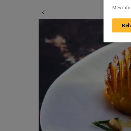
Més info
Reb