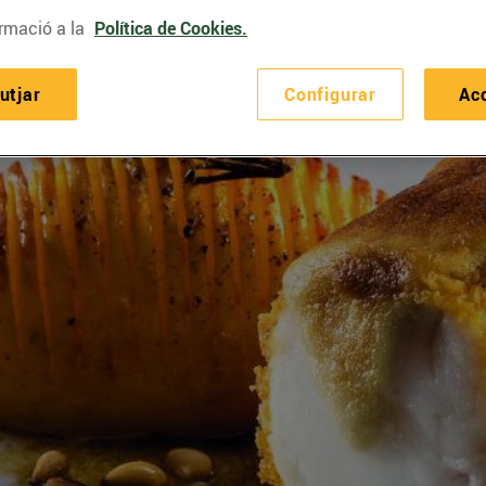
rmació a la
Política de Cookies.
utjar
Configurar
Ac