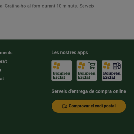
Les nostres apps
iments
ra't
a
at
Serveis d'entrega de compra online
Comprovar el codi postal