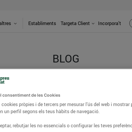
ltres
Establiments
Targeta Client
Incorpora't
BLOG
ceptes, consells nutricionals, informació d’actualitat
del nostre territori i molts altres temes.
l consentiment de les Cookies
 cookies pròpies i de tercers per mesurar l’ús del web i mostrar 
n un perfil segons els teus hàbits de navegació.
TAT
CONSELLS I HÀBITS SALUDABLES
ENERGIA
GASTRONOMIA
ptar, rebutjar les no essencials o configurar les teves preferènc