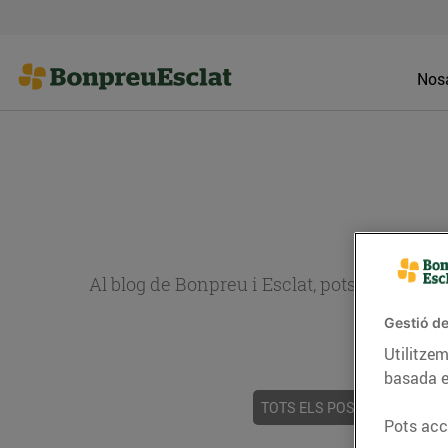
Nosa
Al blog de Bonpreu i Esclat, pots trobar re
Gestió de
Utilitzem
basada e
TOTS ELS POSTS
ACTUALI
Pots acce