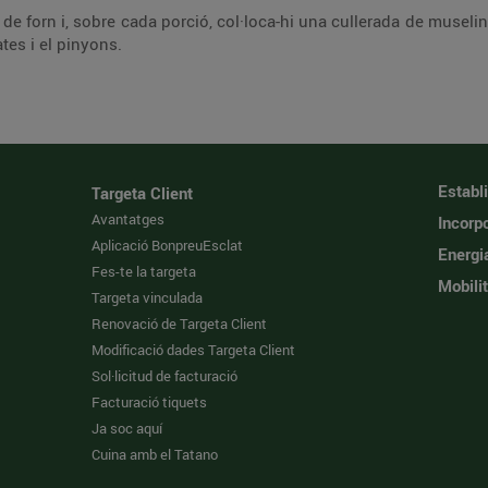
cullerada de muselina. Gratina-ho al forn durant 10 minuts. Serveix
es i el pinyons.
Establ
Targeta Client
Avantatges
Incorpo
Aplicació BonpreuEsclat
Energi
Fes-te la targeta
Mobilit
Targeta vinculada
Renovació de Targeta Client
Modificació dades Targeta Client
Sol·licitud de facturació
Facturació tiquets
Ja soc aquí
Cuina amb el Tatano