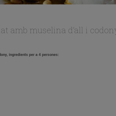
nat amb muselina d’all i codon
Recepta de rap gratinat amb muselina d’all i codony, ingredients per a 4 persones: