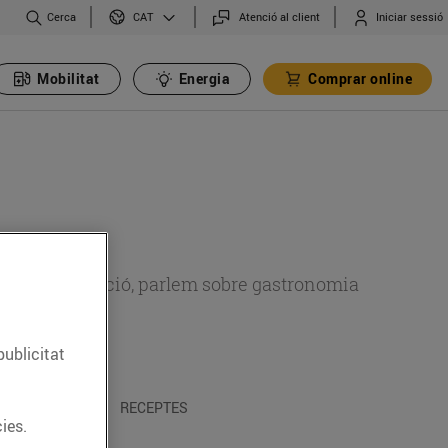
Cerca
Atenció al client
Iniciar sessió
CAT
Mobilitat
Energia
Comprar online
 sobre alimentació, parlem sobre gastronomia
publicitat
 I TRADICIONS
RECEPTES
ies.