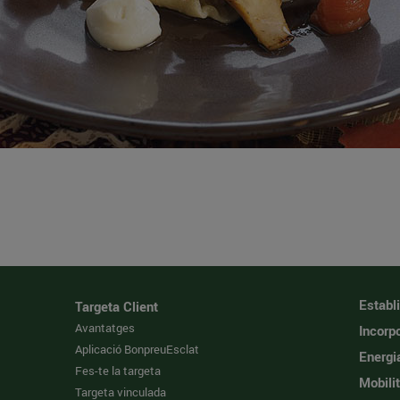
Establ
Targeta Client
Avantatges
Incorpo
Aplicació BonpreuEsclat
Energi
Fes-te la targeta
Mobilit
Targeta vinculada