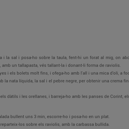
na i la sal i posa-ho sobre la taula, fent-hi un forat al mig, on ab
 amb un tallapasta, vés tallant-la i donant-li forma de raviolis.
yes i els bolets molt fins, i ofega-ho amb l'all i una mica d'oli, a f
b la nata líquida, la sal i el pebre negre, per obtenir una crema
els dàtils i les orellanes, i barreja-ho amb les panses de Corint, els 
alada bullent uns 3 min, escorre-ho i posa-ho en un plat.
reparteix-los sobre els raviolis, amb la carbassa bullida.