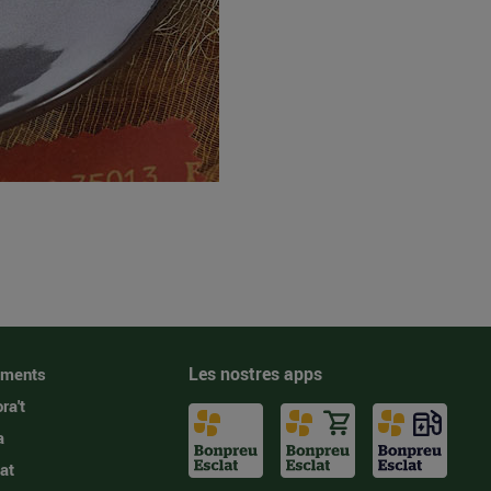
Les nostres apps
iments
ra't
a
at