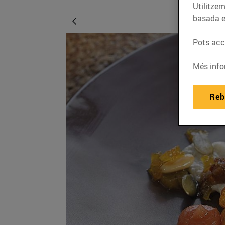
Utilitzem
basada e
Pots acce
Més info
Reb