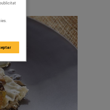
publicitat
ies.
ceptar