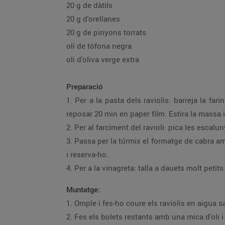
20 g de dàtils
20 g d'orellanes
20 g de pinyons torrats
oli de tòfona negra
oli d'oliva verge extra
Preparació
1. Per a la pasta dels raviolis: barreja la fari
reposar 20 min en paper film. Estira la massa i,
2. Per al farciment del ravioli: pica les escalun
3. Passa per la túrmix el formatge de cabra am
i reserva-ho.
4. Per a la vinagreta: talla a dauets molt petits 
Muntatge:
1. Omple i fes-ho coure els raviolis en aigua s
2. Fes els bolets restants amb una mica d'oli i 