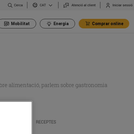
Cerca
Atenció al client
Iniciar sessió
CAT
Mobilitat
Energia
Comprar online
 sobre alimentació, parlem sobre gastronomia
 I TRADICIONS
RECEPTES