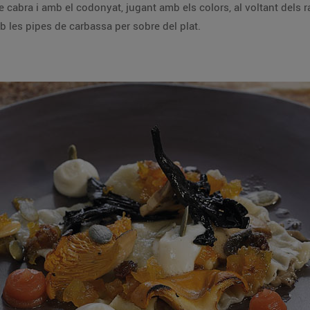
abra i amb el codonyat, jugant amb els colors, al voltant dels ra
 les pipes de carbassa per sobre del plat.