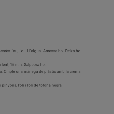
ocaràs l'ou, l'oli i l'aigua. Amassa-ho. Deixa-ho
oc lent, 15 min. Salpebra-ho.
 fina. Omple una mànega de plàstic amb la crema
pinyons, l'oli i l'oli de tòfona negra.