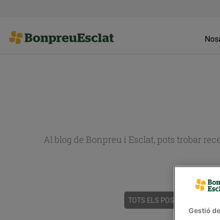
Nosa
Al blog de Bonpreu i Esclat, pots trobar re
TOTS ELS POSTS
ACTUALI
Gestió de