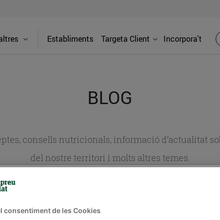
ltres
Establiments
Targeta Client
Incorpora't
BLOG
ceptes, consells nutricionals, informació d’actualitat
del nostre territori i molts altres temes.
TAT
CONSELLS I HÀBITS SALUDABLES
ENERGIA
GASTRONOMIA
l consentiment de les Cookies