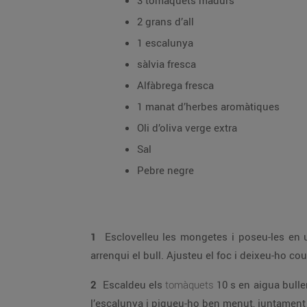
3 tomàquets madurs
2 grans d’all
1 escalunya
sàlvia fresca
Alfàbrega fresca
1 manat d’herbes aromàtiques
Oli d’oliva verge extra
Sal
Pebre negre
1
Esclovelleu les mongetes i poseu-les en una olla amb l’os de pernil, les herbes aromàtiques i la sàlvia. Cobriu-ho generosa
arrenqui el bull. Ajus
2
Escaldeu els
tomàquets
10 s en aigua bullent i peleu-los. Retireu-ne les llavors i el copoll, i talleu-ne la polpa a dauets; poseu-los en un 