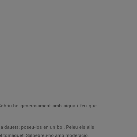
nt amb l’alfàbrega. Barregeu-ho amb una cullerada d’oli i regueu-hi el tomàquet. Salpebreu-ho amb moderació.