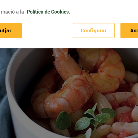
rmació a la
Política de Cookies.
utjar
Configurar
Ac