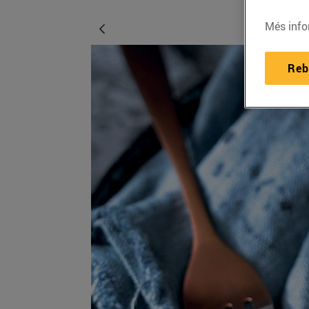
Més info
Reb