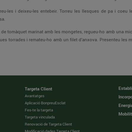
Quan les mongetes estiguin cuites, escorreu-les i deixeu-les entebeir. Torreu les llesques de pa i coe
sa.
es de gamba.
Establ
Targeta Client
Avantatges
Incorpo
Aplicació BonpreuEsclat
Energi
Fes-te la targeta
Mobilit
Targeta vinculada
Renovació de Targeta Client
Modificació dades Targeta Client