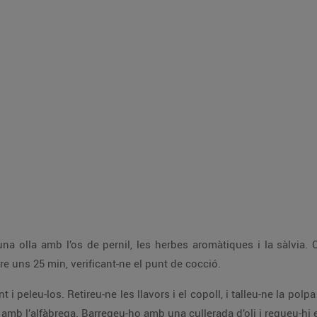
ment amb aigua i feu que
teu el foc i deixeu-ho coure uns 25 min, verificant-ne el punt de cocció.
bol. Peleu els alls i
l’escalunya i piqueu-ho ben menut, juntame