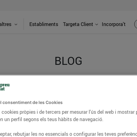
ltres
Establiments
Targeta Client
Incorpora't
BLOG
ceptes, consells nutricionals, informació d’actualitat
del nostre territori i molts altres temes.
l consentiment de les Cookies
 cookies pròpies i de tercers per mesurar l’ús del web i mostrar 
n un perfil segons els teus hàbits de navegació.
TAT
CONSELLS I HÀBITS SALUDABLES
ENERGIA
GASTRONOMIA
ptar, rebutjar les no essencials o configurar les teves preferènc