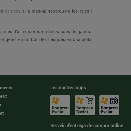
u les
gambes
a la planxa; separeu-ne les cues i
Les nostres apps
iments
ra't
a
at
Serveis d'entrega de compra online