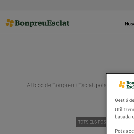
Nosa
Al blog de Bonpreu i Esclat, pots trobar re
Gestió de
Utilitzem
basada e
TOTS ELS POSTS
ACTUALI
Pots acce