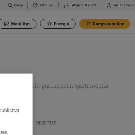
Cerca
Atenció al client
Iniciar sessió
CAT
Mobilitat
Energia
Comprar online
 sobre alimentació, parlem sobre gastronomia
publicitat
 I TRADICIONS
RECEPTES
ies.