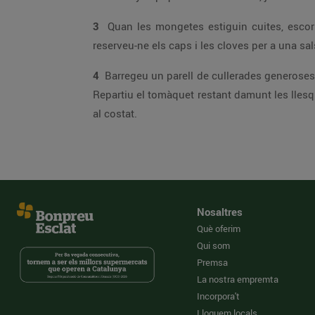
3
reserveu-ne els caps i les cloves per a una sal
4
Barregeu un parell de cullerades generoses de tomàquet marinat amb les mongetes, regueu-ho amb una mica més d’oli i incorporeu-hi les cu
Repartiu el tomàquet restant damunt les llesques torrades i remateu-ho amb un filet d’anxova. Presenteu les mongetes en un bol i les llesques en una plata,
al costat.
Nosaltres
Què oferim
Qui som
Premsa
La nostra empremta
Incorpora't
Lloguem locals