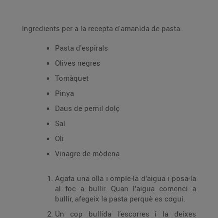
Ingredients per a la recepta d'amanida de pasta:
Pasta d'espirals
Olives negres
Tomàquet
Pinya
Daus de pernil dolç
Sal
Oli
Vinagre de mòdena
Agafa una olla i omple-la d’aigua i posa-la
al foc a bullir. Quan l’aigua comenci a
bullir, afegeix la pasta perquè es cogui.
Un cop bullida l’escorres i la deixes