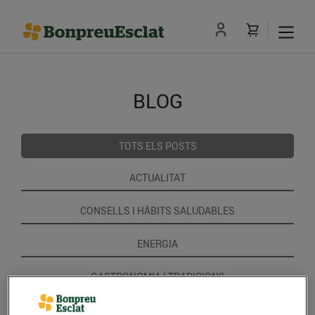
BLOG
TOTS ELS POSTS
ACTUALITAT
CONSELLS I HÀBITS SALUDABLES
ENERGIA
GASTRONOMIA I TRADICIONS
RECEPTES