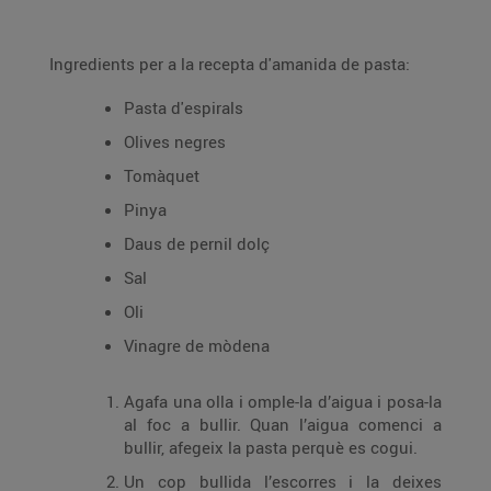
Ingredients per a la recepta d'amanida de pasta:
Pasta d'espirals
Olives negres
Tomàquet
Pinya
Daus de pernil dolç
Sal
Oli
Vinagre de mòdena
Agafa una olla i omple-la d’aigua i posa-la
al foc a bullir. Quan l’aigua comenci a
bullir, afegeix la pasta perquè es cogui.
Un cop bullida l’escorres i la deixes