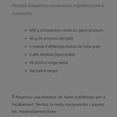
Recepta d'esparrecs primaverals, ingredients per a
4 persones:
600 g d’espàrrecs verds no gaire gruixuts
60 g de pinyons del país
1 manat d’alfàbrega fresca de fulla gran
2 alls tendres (opcionals)
Oli d’oliva verge extra
Sal pebre negre
1
Reserveu una dotzena de fulles d’alfàbrega per a
l’acabament. Renteu la resta, eixugueu-les i piqueu-
les, moderadament fines.