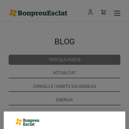
BLOG
TOTS ELS POSTS
ACTUALITAT
CONSELLS I HÀBITS SALUDABLES
ENERGIA
GASTRONOMIA I TRADICIONS
RECEPTES