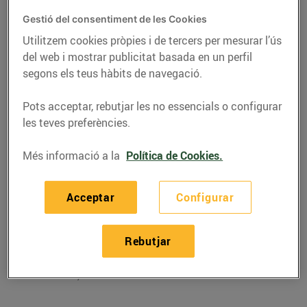
Gestió del consentiment de les Cookies
Utilitzem cookies pròpies i de tercers per mesurar l’ús
del web i mostrar publicitat basada en un perfil
segons els teus hàbits de navegació.
Pots acceptar, rebutjar les no essencials o configurar
les teves preferències.
Més informació a la
Política de Cookies.
RECEPTES
Acceptar
Configurar
Recepta d'espàrrecs
Rebutjar
primaverals
15/de març/2019