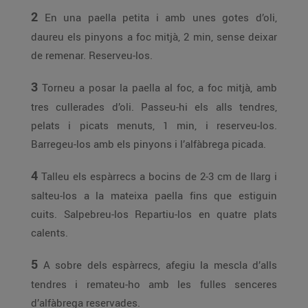
2
En una paella petita i amb unes gotes d’oli,
daureu els pinyons a foc mitjà, 2 min, sense deixar
de remenar. Reserveu-los.
3
Torneu a posar la paella al foc, a foc mitjà, amb
tres cullerades d’oli. Passeu-hi els alls tendres,
pelats i picats menuts, 1 min, i reserveu-los.
Barregeu-los amb els pinyons i l’alfàbrega picada.
4
Talleu els espàrrecs a bocins de 2-3 cm de llarg i
salteu-los a la mateixa paella fins que estiguin
cuits. Salpebreu-los Repartiu-los en quatre plats
calents.
5
A sobre dels espàrrecs, afegiu la mescla d’alls
tendres i remateu-ho amb les fulles senceres
d’alfàbrega reservades.