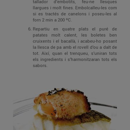
tallador d’embotits, feu-ne llesques
llargues i molt fines. Embolcalleu-les com
si es tractés de canelons i poseu-les al
forn 2 min a 200 ºC.
Repartiu en quatre plats el puré de
patates molt calent, les boletes ben
cruixents i el bacallà, i acabeu-ho posant
la llesca de pa amb el rovell d’ou a dalt de
tot. Així, quan el trenqueu, s’uniran tots
els ingredients i s’harmonitzaran tots els
sabors.