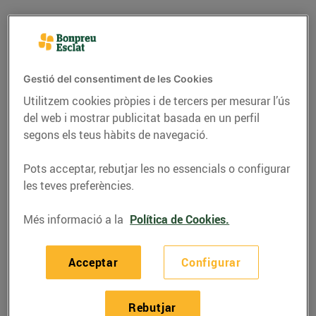
Gestió del consentiment de les Cookies
Utilitzem cookies pròpies i de tercers per mesurar l’ús
del web i mostrar publicitat basada en un perfil
segons els teus hàbits de navegació.
Pots acceptar, rebutjar les no essencials o configurar
les teves preferències.
RECEPTES
Més informació a la
Política de Cookies.
Recepta de bacallà amb
patates i ou
Acceptar
Configurar
05/de juny/2020
Rebutjar