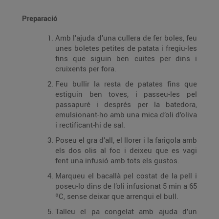
Preparació
Amb l’ajuda d’una cullera de fer boles, feu
unes boletes petites de patata i fregiu-les
fins que siguin ben cuites per dins i
cruixents per fora.
Feu bullir la resta de patates fins que
estiguin ben toves, i passeu-les pel
passapuré i després per la batedora,
emulsionant-ho amb una mica d’oli d’oliva
i rectificant-hi de sal.
Poseu el gra d’all, el llorer i la farigola amb
els dos olis al foc i deixeu que es vagi
fent una infusió amb tots els gustos.
Marqueu el bacallà pel costat de la pell i
poseu-lo dins de l’oli infusionat 5 min a 65
ºC, sense deixar que arrenqui el bull.
Talleu el pa congelat amb ajuda d’un