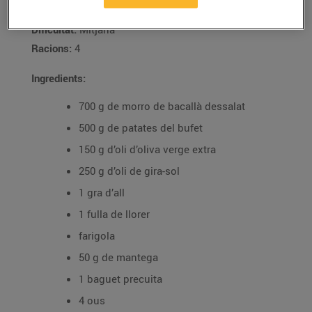
Tipus de plat:
Primer
Dificultat:
Mitjana
Racions:
4
Ingredients:
700 g de morro de bacallà dessalat
500 g de patates del bufet
150 g d’oli d’oliva verge extra
250 g d’oli de gira-sol
1 gra d’all
1 fulla de llorer
farigola
50 g de mantega
1 baguet precuita
4 ous