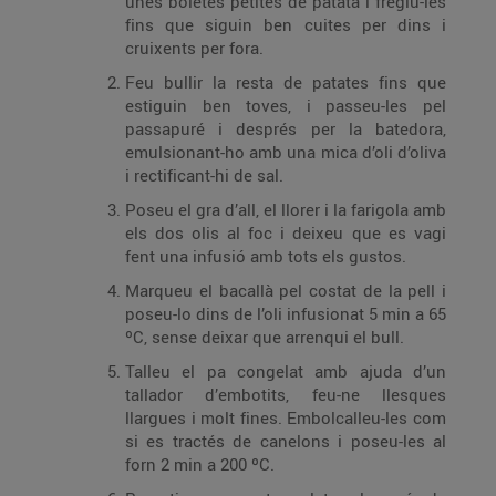
unes boletes petites de patata i fregiu-les
fins que siguin ben cuites per dins i
cruixents per fora.
Feu bullir la resta de patates fins que
estiguin ben toves, i passeu-les pel
passapuré i després per la batedora,
emulsionant-ho amb una mica d’oli d’oliva
i rectificant-hi de sal.
Poseu el gra d’all, el llorer i la farigola amb
els dos olis al foc i deixeu que es vagi
fent una infusió amb tots els gustos.
Marqueu el bacallà pel costat de la pell i
poseu-lo dins de l’oli infusionat 5 min a 65
ºC, sense deixar que arrenqui el bull.
Talleu el pa congelat amb ajuda d’un
tallador d’embotits, feu-ne llesques
llargues i molt fines. Embolcalleu-les com
si es tractés de canelons i poseu-les al
forn 2 min a 200 ºC.