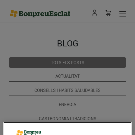
BLOG
TOTS ELS POSTS
ACTUALITAT
CONSELLS I HÀBITS SALUDABLES
ENERGIA
GASTRONOMIA I TRADICIONS
RECEPTES