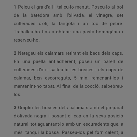
1
Peleu el gra d’all i talleu-lo menut. Poseu-lo al bol
de la batedora amb l’olivada, el vinagre, set
cullerades d’oli, la farigola i un toc de pebre.
Treballeu-ho fins a obtenir una pasta homogènia i
reserveu-ho.
2
Netegeu els calamars retirant els becs dels caps.
En una paella antiadherent, poseu un parell de
cullerades d’oli i salteu-hi les bosses i els caps de
calamar, ben escorreguts, 5 min, remenant-los i
mantenint-ho tapat. Al final de la cocció, salpebreu-
los.
3
Ompliu les bosses dels calamars amb el preparat
d’olivada negra i posant el cap en la seva posició
natural, tot aguantant-lo amb un escuradents que, a
més, tanqui la bossa. Passeu-los pel forn calent, a