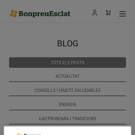
BLOG
TOTS ELS POSTS
ACTUALITAT
CONSELLS I HÀBITS SALUDABLES
ENERGIA
GASTRONOMIA I TRADICIONS
RECEPTES