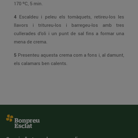
170 ºC, 5 min.
4
Escaldeu i peleu els tomàquets, retireu-los les
llavors i tritureu-los i barregeu-los amb tres
cullerades d’oli i un punt de sal fins a formar una
mena de crema.
5
Presenteu aquesta crema com a fons i, al damunt,
els calamars ben calents.