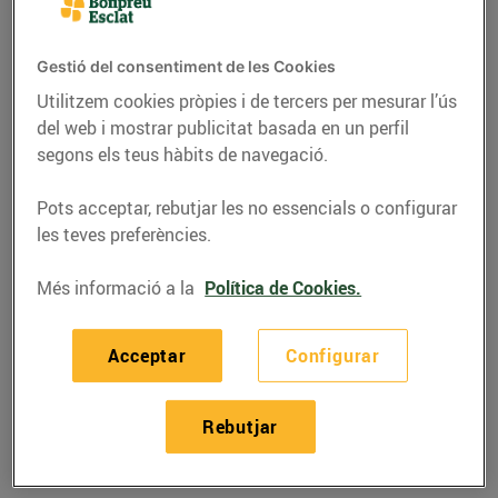
Gestió del consentiment de les Cookies
Utilitzem cookies pròpies i de tercers per mesurar l’ús
del web i mostrar publicitat basada en un perfil
segons els teus hàbits de navegació.
Pots acceptar, rebutjar les no essencials o configurar
les teves preferències.
Més informació a la
Política de Cookies.
RECEPTES
Acceptar
Configurar
Recepta de calamars
amb olivada
Rebutjar
24/de maig/2019