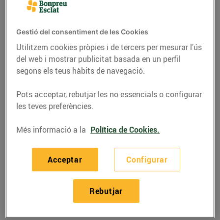
Gestió del consentiment de les Cookies
Utilitzem cookies pròpies i de tercers per mesurar l’ús
del web i mostrar publicitat basada en un perfil
segons els teus hàbits de navegació.
Pots acceptar, rebutjar les no essencials o configurar
les teves preferències.
Més informació a la
Política de Cookies.
RECEPTES
Acceptar
Configurar
Recepta de canapès de
pasta de full amb
Rebutjar
musclos
10/de maig/2019