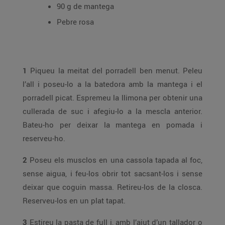
90 g de mantega
Pebre rosa
1
Piqueu la meitat del porradell ben menut. Peleu
l’all i poseu-lo a la batedora amb la mantega i el
porradell picat. Espremeu la llimona per obtenir una
cullerada de suc i afegiu-lo a la mescla anterior.
Bateu-ho per deixar la mantega en pomada i
reserveu-ho.
2
Poseu els musclos en una cassola tapada al foc,
sense aigua, i feu-los obrir tot sacsant-los i sense
deixar que coguin massa. Retireu-los de la closca.
Reserveu-los en un plat tapat.
3
Estireu la pasta de full i, amb l’ajut d’un tallador o