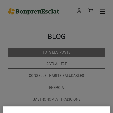
BLOG
TOTS ELS POSTS
ACTUALITAT
CONSELLS I HÀBITS SALUDABLES
ENERGIA
GASTRONOMIA I TRADICIONS
RECEPTES