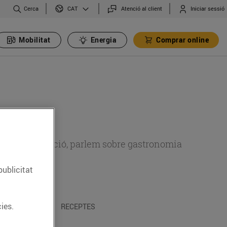
Cerca
Atenció al client
Iniciar sessió
CAT
Mobilitat
Energia
Comprar online
 sobre alimentació, parlem sobre gastronomia
publicitat
ies.
 I TRADICIONS
RECEPTES