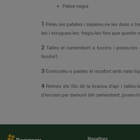
Pebre negre
1
Peleu les patates i separeu-ne les dues o tre
les i eixugueu-les; fregiu-les fins que quedin 
2
Talleu el camembert a bocins i poseu-los da
fondre’l.
3
Esmicoleu o pasteu el rocafort amb nata líqu
4
Retireu els fils de la branca d’api i talleu
d’enciam per damunt del camembert, poseu-hi 
Nosaltres