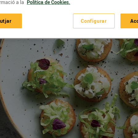
rmació a la
Política de Cookies.
utjar
Configurar
Ac