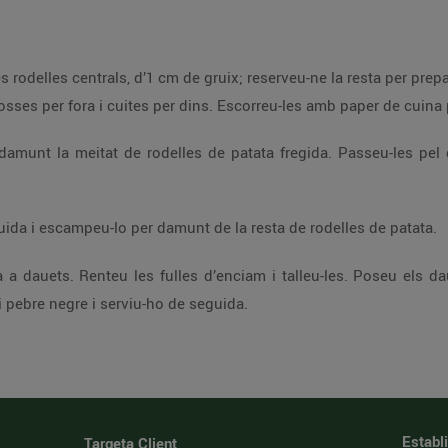
s rodelles centrals, d’1 cm de gruix; reserveu-ne la resta per prep
rosses per fora i cuites per dins. Escorreu-les amb paper de cuina p
munt la meitat de rodelles de patata fregida. Passeu-les pel gr
ida i escampeu-lo per damunt de la resta de rodelles de patata.
-la a dauets. Renteu les fulles d’enciam i talleu-les. Poseu els 
pebre negre i serviu-ho de seguida.
Establ
Targeta Client