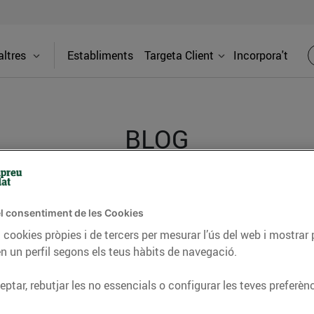
ltres
Establiments
Targeta Client
Incorpora't
BLOG
ceptes, consells nutricionals, informació d’actualitat
l consentiment de les Cookies
del nostre territori i molts altres temes.
 cookies pròpies i de tercers per mesurar l’ús del web i mostrar 
n un perfil segons els teus hàbits de navegació.
ptar, rebutjar les no essencials o configurar les teves preferènc
TAT
CONSELLS I HÀBITS SALUDABLES
ENERGIA
GASTRONOMIA