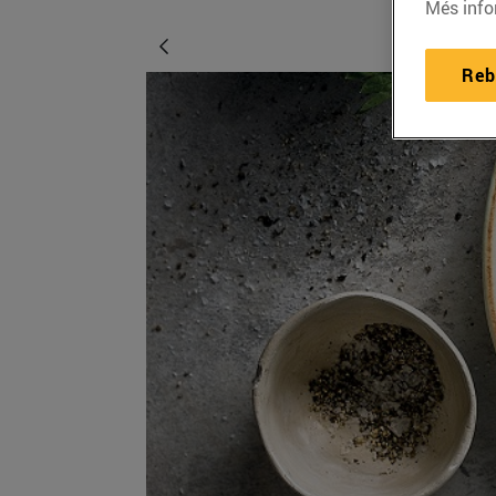
Més info
Reb