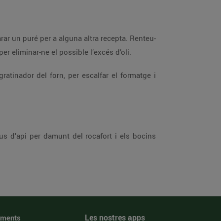
arar un puré per a alguna altra recepta. Renteu-
er eliminar-ne el possible l’excés d’oli.
atinador del forn, per escalfar el formatge i
daus d’api per damunt del rocafort i els bocins
Les nostres apps
iments