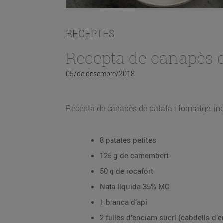
RECEPTES
Recepta de canapès d
05/de desembre/2018
Recepta de canapès de patata i formatge, ing
8 patates petites
125 g de camembert
50 g de rocafort
Nata líquida 35% MG
1 branca d’api
2 fulles d’enciam sucrí (cabdells d’