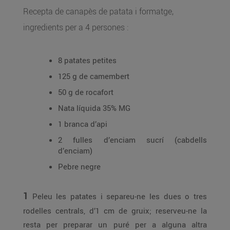
Recepta de canapès de patata i formatge,
ingredients per a 4 persones :
8 patates petites
125 g de camembert
50 g de rocafort
Nata líquida 35% MG
1 branca d’api
2 fulles d’enciam sucrí (cabdells
d’enciam)
Pebre negre
1
Peleu les patates i separeu-ne les dues o tres
rodelles centrals, d’1 cm de gruix; reserveu-ne la
resta per preparar un puré per a alguna altra