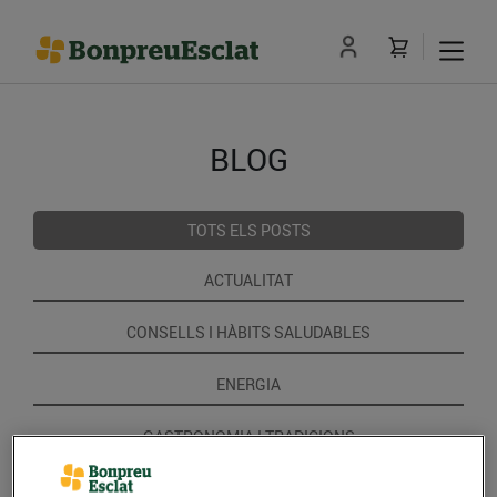
BLOG
TOTS ELS POSTS
ACTUALITAT
CONSELLS I HÀBITS SALUDABLES
ENERGIA
GASTRONOMIA I TRADICIONS
RECEPTES