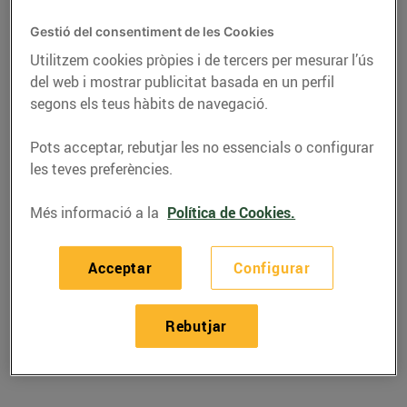
Gestió del consentiment de les Cookies
Utilitzem cookies pròpies i de tercers per mesurar l’ús
del web i mostrar publicitat basada en un perfil
segons els teus hàbits de navegació.
Pots acceptar, rebutjar les no essencials o configurar
les teves preferències.
Més informació a la
Política de Cookies.
RECEPTES
Acceptar
Configurar
Recepta de canapès de
patata i formatge
Rebutjar
05/de desembre/2018