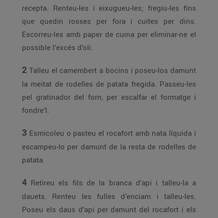
recepta. Renteu-les i eixugueu-les; fregiu-les fins
que quedin rosses per fora i cuites per dins.
Escorreu-les amb paper de cuina per eliminar-ne el
possible l’excés d’oli.
2
Talleu el camembert a bocins i poseu-los damunt
la meitat de rodelles de patata fregida. Passeu-les
pel gratinador del forn, per escalfar el formatge i
fondre’l.
3
Esmicoleu o pasteu el rocafort amb nata líquida i
escampeu-lo per damunt de la resta de rodelles de
patata.
4
Retireu els fils de la branca d’api i talleu-la a
dauets. Renteu les fulles d’enciam i talleu-les.
Poseu els daus d’api per damunt del rocafort i els