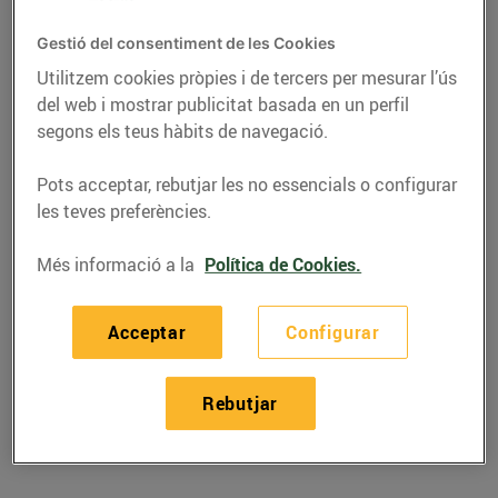
Gestió del consentiment de les Cookies
Utilitzem cookies pròpies i de tercers per mesurar l’ús
del web i mostrar publicitat basada en un perfil
segons els teus hàbits de navegació.
Pots acceptar, rebutjar les no essencials o configurar
les teves preferències.
Més informació a la
Política de Cookies.
RECEPTES
Acceptar
Configurar
Recepta de canapès de
tàrtar de salmó
Rebutjar
25/de juliol/2019