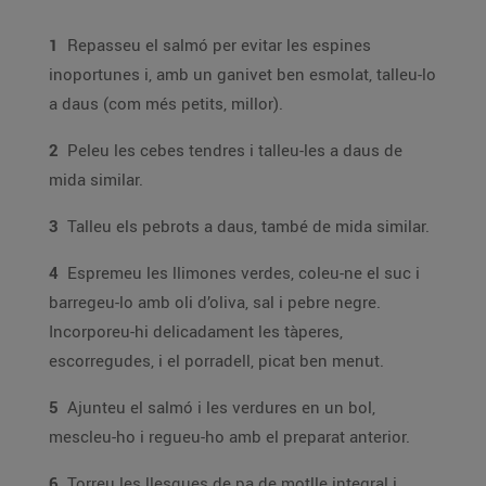
1
Repasseu el salmó per evitar les espines
inoportunes i, amb un ganivet ben esmolat, talleu-lo
a daus (com més petits, millor).
2
Peleu les cebes tendres i talleu-les a daus de
mida similar.
3
Talleu els pebrots a daus, també de mida similar.
4
Espremeu les llimones verdes, coleu-ne el suc i
barregeu-lo amb oli d’oliva, sal i pebre negre.
Incorporeu-hi delicadament les tàperes,
escorregudes, i el porradell, picat ben menut.
5
Ajunteu el salmó i les verdures en un bol,
mescleu-ho i regueu-ho amb el preparat anterior.
6
Torreu les llesques de pa de motlle integral i