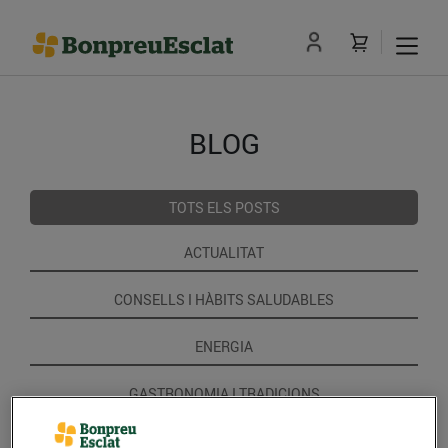
BLOG
TOTS ELS POSTS
ACTUALITAT
CONSELLS I HÀBITS SALUDABLES
ENERGIA
GASTRONOMIA I TRADICIONS
RECEPTES