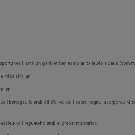
Peleu les cebes tendres i talleu-les a daus de mida similar.
milar.
rregudes, i el
nteu el salmó i les verdures en un bol, mescleu-ho i regueu-ho amb el preparat anterior.