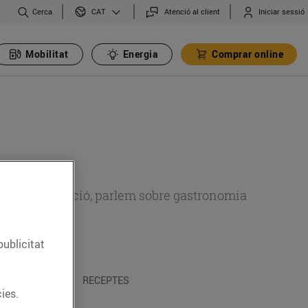
Cerca
Atenció al client
Iniciar sessió
CAT
Mobilitat
Energia
Comprar online
 sobre alimentació, parlem sobre gastronomia
publicitat
 I TRADICIONS
RECEPTES
ies.