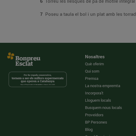
6
7
Poseu a taula el bol i un plat amb les torrad
Nosaltres
Què oferim
Qui som
Premsa
La nostra empremta
Incorpora't
Lloguem locals
Busquem nous locals
Proveïdors
BP Persones
Blog