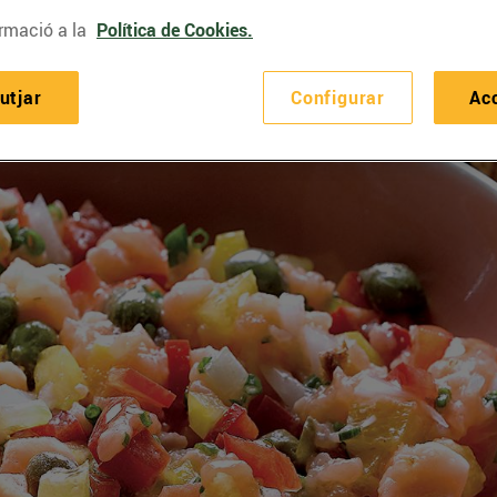
rmació a la
Política de Cookies.
utjar
Configurar
Ac