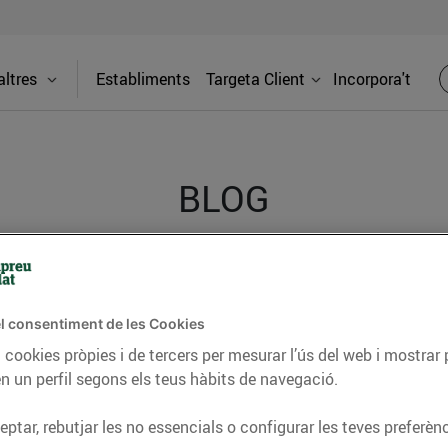
ltres
Establiments
Targeta Client
Incorpora't
BLOG
ceptes, consells nutricionals, informació d’actualitat
del nostre territori i molts altres temes.
l consentiment de les Cookies
 cookies pròpies i de tercers per mesurar l’ús del web i mostrar 
n un perfil segons els teus hàbits de navegació.
TAT
CONSELLS I HÀBITS SALUDABLES
ENERGIA
GASTRONOMIA
ptar, rebutjar les no essencials o configurar les teves preferènc