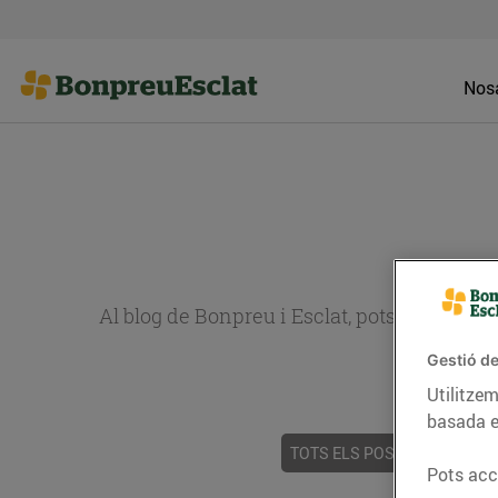
Nosa
Al blog de Bonpreu i Esclat, pots trobar re
Gestió de
Utilitzem
basada e
TOTS ELS POSTS
ACTUALI
Pots acce