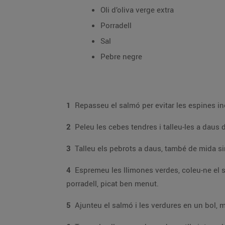
Oli d’oliva verge extra
Porradell
Sal
Pebre negre
1
2
3
Talleu els pebrots a daus, també de mida si
4
Espremeu les llimones verdes, coleu-ne el suc i barregeu-lo amb oli d’oliva, sal i pebre negre. Incorporeu-hi delicadament les tàperes, esco
porradell, picat ben menut.
5
Aju