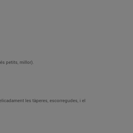
Repasseu el salmó per evitar les espines inoportunes i, amb un ganivet ben esmolat, talleu-lo a daus (com més petits, millor).