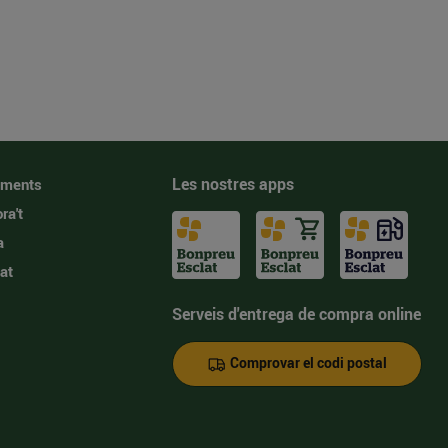
Les nostres apps
iments
ra't
a
at
Serveis d'entrega de compra online
Comprovar el codi postal