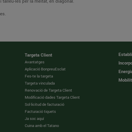
Torreu les llesques de pa de motlle integral i talleu-les per la meitat, en diagonal.
es.
Establ
Targeta Client
Avantatges
Incorpo
Aplicació BonpreuEsclat
Energi
Fes-te la targeta
Mobilit
Targeta vinculada
Renovació de Targeta Client
Modificació dades Targeta Client
Sol·licitud de facturació
Facturació tiquets
Ja soc aquí
Cuina amb el Tatano