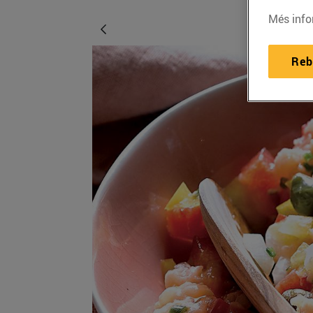
Més info
Reb