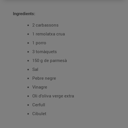
Ingredients:
2 carbassons
1 remolatxa crua
1 porro
3 tomàquets
150 g de parmesà
Sal
Pebre negre
Vinagre
Oli d’oliva verge extra
Cerfull
Cibulet