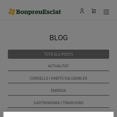
BLOG
TOTS ELS POSTS
ACTUALITAT
CONSELLS I HÀBITS SALUDABLES
ENERGIA
GASTRONOMIA I TRADICIONS
RECEPTES