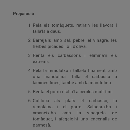
Preparació
Pela els tomàquets, retira’n les llavors i
talla’ls a daus.
Barreja’ls amb sal, pebre, el vinagre, les
herbes picades i oli d’oliva.
Renta els carbassons i elimina’n els
extrems.
Pela la remolatxa i talla-la finament, amb
una mandolina. Talla el carbassó a
làmines fines, també amb la mandolina.
Renta el porro i talla’l a cercles molt fins.
Col·loca als plats el carbassó, la
remolatxa i el porro. Salpebra-ho i
amaneix-ho amb la vinagreta de
tomàquet, i afegeix-hi uns encenalls de
parmesà.