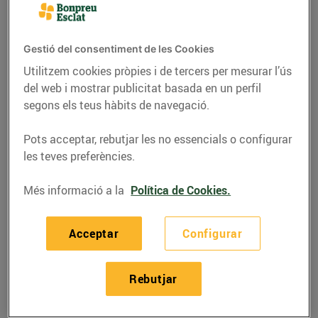
Gestió del consentiment de les Cookies
Utilitzem cookies pròpies i de tercers per mesurar l’ús
del web i mostrar publicitat basada en un perfil
segons els teus hàbits de navegació.
Pots acceptar, rebutjar les no essencials o configurar
les teves preferències.
Més informació a la
Política de Cookies.
RECEPTES
Recepta de carpaccio
Acceptar
Configurar
de carbassó, remolatxa
i parmesà
Rebutjar
08/de juliol/2020