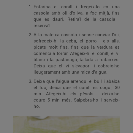
Enfarina el conill i fregeix-lo en una
cassola amb oli d’oliva, a foc mitjà, fins
que es dauri. Retira'l de la cassola i
reserva'l.
A la mateixa cassola i sense canviar l’oli,
sofregeix-hi la ceba, el porro i els alls,
picats molt fins, fins que la verdura es
comenci a torrar. Afegeix-hi el conill, el vi
blanc i la pastanaga, tallada a rodanxes.
Deixa que el vi s’evapori i cobreix-ho
lleugerament amb una mica d’aigua.
Deixa que l’aigua arrenqui el bull i abaixa
el foc; deixa que el conill es cogui, 30
min. Afegeix-hi els pèsols i deixa-ho
coure 5 min més. Salpebra-ho i serveix-
ho.