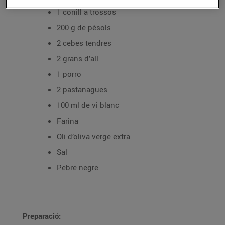
1 conill a trossos
200 g de pèsols
2 cebes tendres
2 grans d’all
1 porro
2 pastanagues
100 ml de vi blanc
Farina
Oli d’oliva verge extra
Sal
Pebre negre
Preparació: