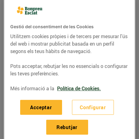
Gestió del consentiment de les Cookies
Utilitzem cookies pròpies i de tercers per mesurar l’ús
del web i mostrar publicitat basada en un perfil
segons els teus hàbits de navegació.
Pots acceptar, rebutjar les no essencials o configurar
les teves preferències.
Més informació a la
Política de Cookies.
RECEPTES
Conill amb salsa
Acceptar
Configurar
15/de setembre/2020
Rebutjar
Ingredients per a 4 persones: