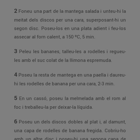
2
Foneu una part de la mantega salada i unteu-hi la
meitat dels discos per una cara, superposant-hi un
segon disc. Poseu-los en una plata adient i feu-los
assecar al forn calent, a 150 ºC, 5 min.
3
Peleu les bananes, talleu-les a rodelles i regueu-
les amb el suc colat de la llimona espremuda.
4
Poseu la resta de mantega en una paella i daureu-
hi les rodelles de banana per una cara, 2-3 min.
5
En un cassó, poseu la melmelada amb el rom al
foc i treballeu-la per deixar-la líquida.
6
Poseu un dels discos dobles al plat i, al damunt,
una capa de rodelles de banana fregida. Cobriu-ho
amb un altre disc i poseu-hi una segona capa de