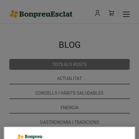
BLOG
TOTS ELS POSTS
ACTUALITAT
CONSELLS I HÀBITS SALUDABLES
ENERGIA
GASTRONOMIA I TRADICIONS
RECEPTES