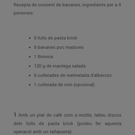
Recepta de cruixent de bananes, ingredients per a 4
persones:
6 fulls de pasta brick
6 bananes poc madures
1 llimona
120 g de mantega salada
6 cullerades de melmelada d’albercoc
1 cullerada de rom (opcional)
1
Amb un plat de cafè com a motlle, talleu discos
dels fulls de pasta brick (podeu fer aquesta
operació amb un tallapasta).