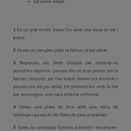
Sal pebre negre
1
En un plat fondo, bateu l’ou amb una mica de sal i
pebre.
2
Poseu en sengles plats la farina i el pa ratllat.
3
Repasseu els filets d’orada per eliminar-ne
possibles espines i passeu-los un a un primer per la
farina i, després, per l’ou batut; deixeu-los escórrer i
passeu-los pel pa ratllat, tot prement-los amb la mà
per aconseguir una capa externa uniforme.
4
Unteu una plata de forn amb una mica de
mantega i poseu-hi els filets de peix empanats.
5
Talleu la cansalada fumada a dauets i escampeu-