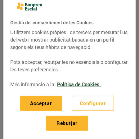
Gestió del consentiment de les Cookies
Utilitzem cookies pròpies i de tercers per mesurar l’ús
del web i mostrar publicitat basada en un perfil
segons els teus hàbits de navegació.
Pots acceptar, rebutjar les no essencials o configurar
les teves preferències.
Més informació a la
Política de Cookies.
RECEPTES
Recepta de filets de peix
Acceptar
Configurar
03/de maig/2019
Rebutjar