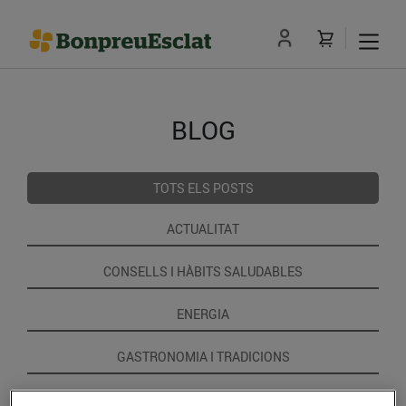
BLOG
TOTS ELS POSTS
ACTUALITAT
CONSELLS I HÀBITS SALUDABLES
ENERGIA
GASTRONOMIA I TRADICIONS
RECEPTES