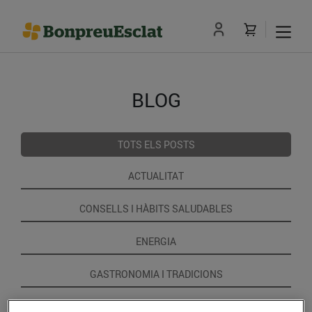
BLOG
TOTS ELS POSTS
ACTUALITAT
CONSELLS I HÀBITS SALUDABLES
ENERGIA
GASTRONOMIA I TRADICIONS
RECEPTES