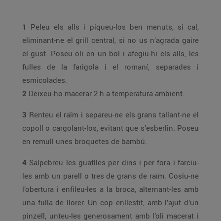
1
Peleu els alls i piqueu-los ben menuts, si cal,
eliminant-ne el grill central, si no us n’agrada gaire
el gust. Poseu oli en un bol i afegiu-hi els alls, les
fulles de la farigola i el romaní, separades i
esmicolades.
2
Deixeu-ho macerar 2 h a temperatura ambient.
3
Renteu el raïm i separeu-ne els grans tallant-ne el
copoll o cargolant-los, evitant que s’esberlin. Poseu
en remull unes broquetes de bambú.
4
Salpebreu les guatlles per dins i per fora i farciu-
les amb un parell o tres de grans de raïm. Cosiu-ne
l’obertura i enfileu-les a la broca, alternant-les amb
una fulla de llorer. Un cop enllestit, amb l’ajut d’un
pinzell, unteu-les generosament amb l’oli macerat i