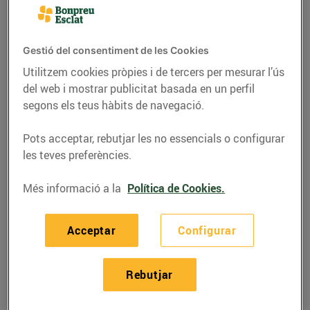
Gestió del consentiment de les Cookies
Utilitzem cookies pròpies i de tercers per mesurar l’ús
del web i mostrar publicitat basada en un perfil
segons els teus hàbits de navegació.
Pots acceptar, rebutjar les no essencials o configurar
les teves preferències.
Més informació a la
Política de Cookies.
RECEPTES
Recepta de guatllets
Acceptar
Configurar
amb raim, ingredients
per a 4 persones:
Rebutjar
14/de juny/2019