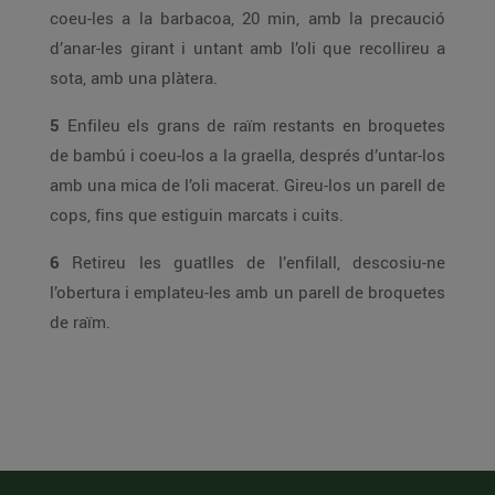
coeu-les a la barbacoa, 20 min, amb la precaució
d’anar-les girant i untant amb l’oli que recollireu a
sota, amb una plàtera.
5
Enfileu els grans de raïm restants en broquetes
de bambú i coeu-los a la graella, després d’untar-los
amb una mica de l’oli macerat. Gireu-los un parell de
cops, fins que estiguin marcats i cuits.
6
Retireu les guatlles de l’enfilall, descosiu-ne
l’obertura i emplateu-les amb un parell de broquetes
de raïm.