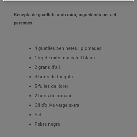
Recepta de guatllets amb raim, ingredients per a 4
persones:
4 guatlles ben netes i plomades
1 kg de raïm moscatell blanc
2 grans d’all
4 brots de farigola
5 fulles de llorer
2 brins de romaní
Oli d’oliva verge extra
Sal
Pebre negre