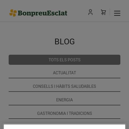
BLOG
TOTS ELS POSTS
ACTUALITAT
CONSELLS I HÀBITS SALUDABLES
ENERGIA
GASTRONOMIA I TRADICIONS
RECEPTES