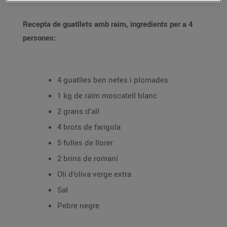
Recepta de guatllets amb raim, ingredients per a 4
persones:
4 guatlles ben netes i plomades
1 kg de raïm moscatell blanc
2 grans d’all
4 brots de farigola
5 fulles de llorer
2 brins de romaní
Oli d’oliva verge extra
Sal
Pebre negre