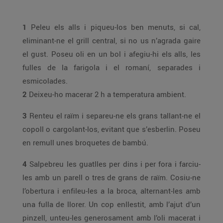
1
Peleu els alls i piqueu-los ben menuts, si cal,
eliminant-ne el grill central, si no us n’agrada gaire
el gust. Poseu oli en un bol i afegiu-hi els alls, les
fulles de la farigola i el romaní, separades i
esmicolades.
2
Deixeu-ho macerar 2 h a temperatura ambient.
3
Renteu el raïm i separeu-ne els grans tallant-ne el
copoll o cargolant-los, evitant que s’esberlin. Poseu
en remull unes broquetes de bambú.
4
Salpebreu les guatlles per dins i per fora i farciu-
les amb un parell o tres de grans de raïm. Cosiu-ne
l’obertura i enfileu-les a la broca, alternant-les amb
una fulla de llorer. Un cop enllestit, amb l’ajut d’un
pinzell, unteu-les generosament amb l’oli macerat i