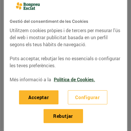
Gestió del consentiment de les Cookies
Utilitzem cookies pròpies i de tercers per mesurar l’ús
del web i mostrar publicitat basada en un perfil
segons els teus hàbits de navegació.
Pots acceptar, rebutjar les no essencials o configurar
les teves preferències.
Més informació a la
Política de Cookies.
RECEPTES
Recepta de guatllets
Acceptar
Configurar
amb raim, ingredients
per a 4 persones:
Rebutjar
14/de juny/2019