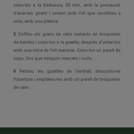
coeu-les a la barbacoa, 20 min, amb la precaució
d’anar-les girant i untant amb l’oli que recollireu a
sota, amb una plàtera.
5
Enfileu els grans de raïm restants en broquetes
de bambú i coeu-los a la graella, després d’untar-los
amb una mica de l’oli macerat. Gireu-los un parell de
cops, fins que estiguin marcats i cuits.
6
Retireu les guatlles de l’enfilall, descosiu-ne
l’obertura i emplateu-les amb un parell de broquetes
de raïm.