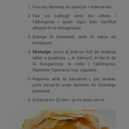
Cou les làmines de lasanya i reserva-les.
Fes un sofregit amb les cebes i
l’albergínia i quan sigui ben confitat
afegeix-hi la llonganissa.
Barreja la beixamel amb la salsa de
tomàquet.
Muntatge:
posa al plat un full de lasanya
tallat a quadrats, i, al damunt, el farcit de
la llonganissa, la ceba i l’albergínia.
Repeteix l’operació tres vegades.
Napa-ho amb la beixamel i, per acabar,
pots posar-hi unes làmines de formatge
parmesà.
Enforna-ho 20 min i ja ho pots servir.