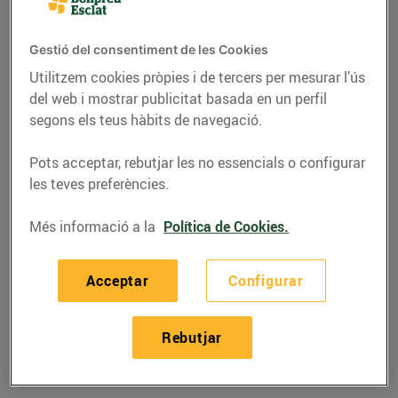
Gestió del consentiment de les Cookies
Utilitzem cookies pròpies i de tercers per mesurar l’ús
del web i mostrar publicitat basada en un perfil
segons els teus hàbits de navegació.
Pots acceptar, rebutjar les no essencials o configurar
les teves preferències.
Més informació a la
Política de Cookies.
RECEPTES
Acceptar
Configurar
Recepta de lasanya de
llonganissa i albergínia
Rebutjar
03/de juliol/2020