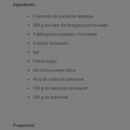
Ingredients:
4 làmines de pasta de lasanya
300 g de carn de llonganissa trinxada
3 albergínies pelades i trinxades
2 cebes trinxades
Sal
Pebre negre
Oli d’oliva verge extra
40 g de salsa de beixamel
100 g de salsa de tomàquet
100 g de parmesà
Preparació: