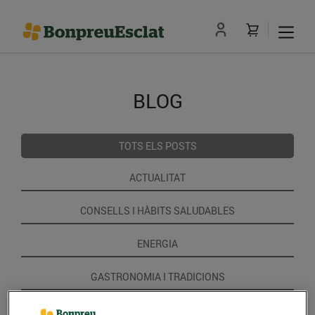
BLOG
TOTS ELS POSTS
ACTUALITAT
CONSELLS I HÀBITS SALUDABLES
ENERGIA
GASTRONOMIA I TRADICIONS
RECEPTES