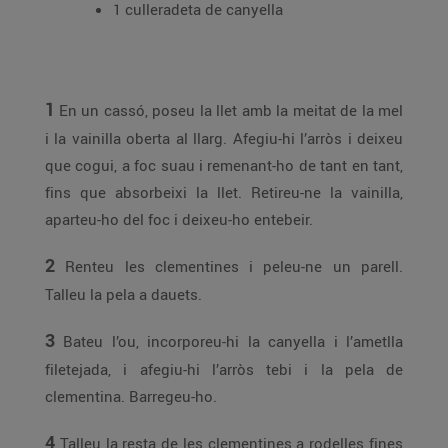
1 culleradeta de canyella
1
En un cassó, poseu la llet amb la meitat de la mel
i la vainilla oberta al llarg. Afegiu-hi l’arròs i deixeu
que cogui, a foc suau i remenant-ho de tant en tant,
fins que absorbeixi la llet. Retireu-ne la vainilla,
aparteu-ho del foc i deixeu-ho entebeir.
2
Renteu les clementines i peleu-ne un parell.
Talleu la pela a dauets.
3
Bateu l’ou, incorporeu-hi la canyella i l’ametlla
filetejada, i afegiu-hi l’arròs tebi i la pela de
clementina. Barregeu-ho.
4
Talleu la resta de les clementines a rodelles fines