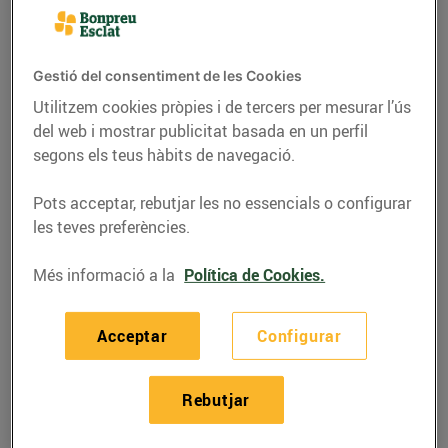
Gestió del consentiment de les Cookies
Utilitzem cookies pròpies i de tercers per mesurar l’ús
del web i mostrar publicitat basada en un perfil
segons els teus hàbits de navegació.
Pots acceptar, rebutjar les no essencials o configurar
les teves preferències.
Més informació a la
Política de Cookies.
RECEPTES
Recepta de pastís
Acceptar
Configurar
d’arròs i clementines
Rebutjar
31/de gener/2019