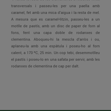
transversals i passeu-les per una paella amb
caramel, fet amb una mica d’aigua i la resta de mel.
A mesura que es caramel•litzin, passeu-les a un
motlle de pastís, amb un disc de paper de forn al
fons, fent una capa doble de rodanxes de
clementina. Aboqueu-hi la mescla d’arròs i ou,
aplaneu-la amb una espàtula i poseu-ho al forn
calent, a 170 ºC, 25 min. Un cop tebi, desemmotlleu
el pastís i poseu-lo en una safata per servir, amb les
rodanxes de clementina de cap per dalt.