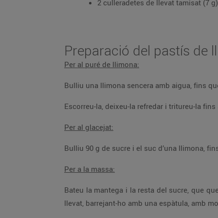
2 culleradetes de llevat tamisat (7 g)
Preparació del pastís de l
Per al puré de llimona:
Bulliu una llimo
Escorreu-la, deixeu-la refreda
Per al glacejat:
Per a la massa:
Bateu la mantega i la resta del sucre, que quedi esponjós. Afegiu-hi els rovells i el puré de llimona. Afegiu-hi les clares, batudes a punt de neu, la farina i el
llevat, barrejant-ho amb una espàtula, amb 