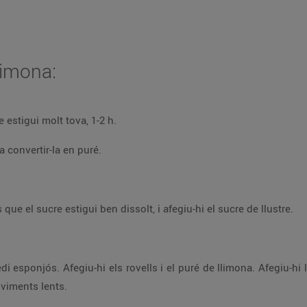
limona:
na sencera amb aigua, fins que estigui molt tova, 1-2 h.
r i tritureu-la fins a convertir-la en puré.
Bulliu 90 g de sucre i el suc d’una llimona, fins que el sucre estigui ben dissolt, i afegiu-hi el sucre de llustre.
moviments lents.