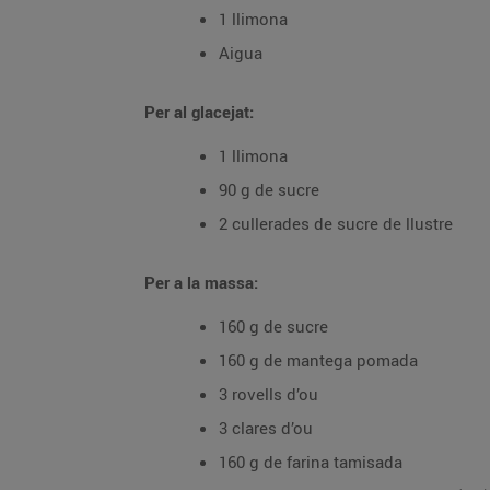
1 llimona
Aigua
Per al glacejat:
1 llimona
90 g de sucre
2 cullerades de sucre de llustre
Per a la massa:
160 g de sucre
160 g de mantega pomada
3 rovells d’ou
3 clares d’ou
160 g de farina tamisada