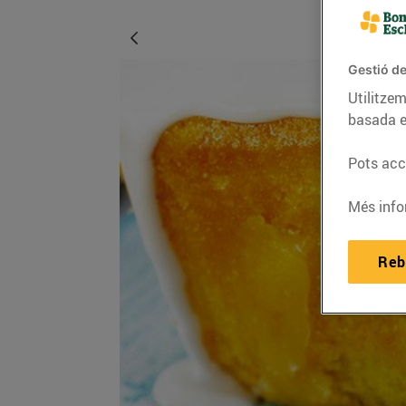
Gestió de
Utilitzem
basada e
Pots acce
Més info
Reb