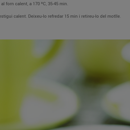
 en un motlle allargat i coeu-la al forn calent, a 170 ºC, 35-45 min.
stís amb el glacejat, quan encara estigui calent. Deixeu-lo refredar 15 min i retireu-lo del motlle.