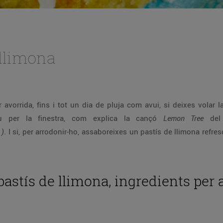
 llimona
c sota el cel blau per la finestra, com explica la cançó
Lemon Tree
del 
)
. I si, per arrodonir-ho, assaboreixes un pastís de llimona refrescant, la tarda es convertirà en una festa per al
astís de llimona, ingredients per 