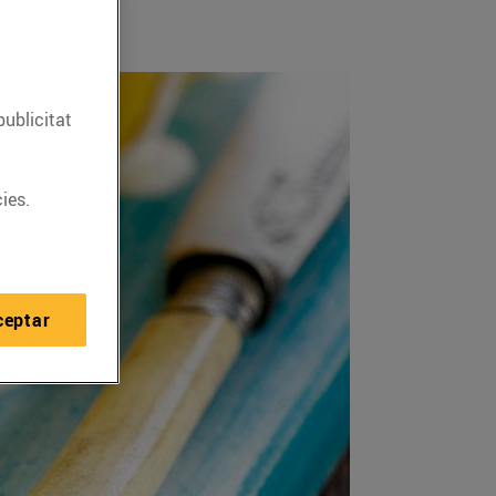
publicitat
ies.
ceptar