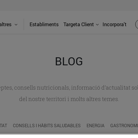
ltres
Establiments
Targeta Client
Incorpora't
BLOG
ceptes, consells nutricionals, informació d’actualitat
del nostre territori i molts altres temes.
TAT
CONSELLS I HÀBITS SALUDABLES
ENERGIA
GASTRONOMIA