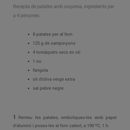
Recepta de patates amb sorpresa, ingredients per
a 4 persones:
8 patates per al forn
125 g de xampinyons
4 tomàquets secs en oli
1 ou
farigola
oli d’oliva verge extra
sal pebre negre
1
Renteu les patates, emboliqueu-les amb paper
d’alumini i poseu-les al forn calent, a 190 ºC, 1 h.