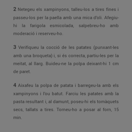
2
Netegeu els xampinyons, talleu-los a tires fines i
passeu-los per la paella amb una mica d’oli. Afegiu-
hi la farigola esmicolada, salpebreu-ho amb
moderació i reserveu-ho.
3
Verifiqueu la cocció de les patates (punxant-les
amb una broqueta) i, si és correcta, partiu-les per la
meitat, al llarg. Buideu-ne la polpa deixant-hi 1 cm
de paret.
4
Aixafeu la polpa de patata i barregeu-la amb els
xampinyons i l’ou batut. Farciu les patates amb la
pasta resultant i, al damunt, poseu-hi els tomàquets
secs, tallats a tires. Torneu-ho a posar al forn, 15
min.