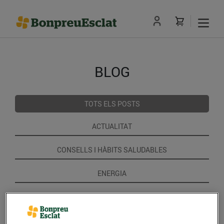
BLOG
TOTS ELS POSTS
ACTUALITAT
CONSELLS I HÀBITS SALUDABLES
ENERGIA
GASTRONOMIA I TRADICIONS
RECEPTES