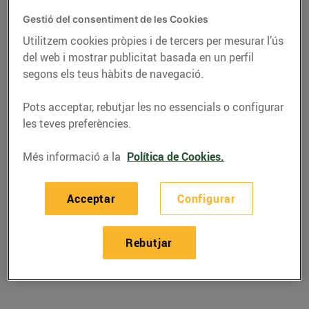
Gestió del consentiment de les Cookies
Utilitzem cookies pròpies i de tercers per mesurar l’ús
del web i mostrar publicitat basada en un perfil
segons els teus hàbits de navegació.
Pots acceptar, rebutjar les no essencials o configurar
les teves preferències.
Més informació a la
Política de Cookies.
RECEPTES
Acceptar
Configurar
Recepta de patates amb
Rebutjar
sorpresa
08/de febrer/2019