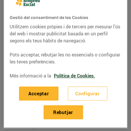
Gestió del consentiment de les Cookies
Utilitzem cookies pròpies i de tercers per mesurar l’ús
del web i mostrar publicitat basada en un perfil
segons els teus hàbits de navegació.
Pots acceptar, rebutjar les no essencials o configurar
les teves preferències.
Més informació a la
Política de Cookies.
RECEPTES
Acceptar
Configurar
Recepta de pizza
artesana de productes
Rebutjar
de proximitat
31/de març/2020