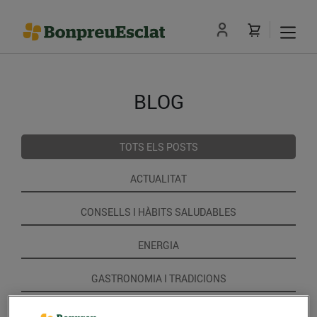
BLOG
TOTS ELS POSTS
ACTUALITAT
CONSELLS I HÀBITS SALUDABLES
ENERGIA
GASTRONOMIA I TRADICIONS
RECEPTES