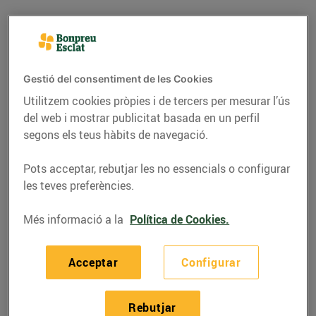
Gestió del consentiment de les Cookies
Utilitzem cookies pròpies i de tercers per mesurar l’ús
del web i mostrar publicitat basada en un perfil
segons els teus hàbits de navegació.
Pots acceptar, rebutjar les no essencials o configurar
les teves preferències.
RECEPTES
Més informació a la
Política de Cookies.
Recepta de quiche de
verdures i salmó
Acceptar
Configurar
02/de març/2020
Rebutjar