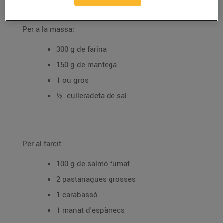
Recepta de quiche de verdures i salmó, ingredients:
Per a la massa:
300 g de farina
150 g de mantega
1 ou gros
½ culleradeta de sal
Per al farcit:
100 g de salmó fumat
2 pastanagues grosses
1 carabassó
1 manat d'espàrrecs