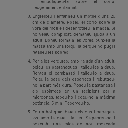
i emboliqueu-la sobre el corró,
lleugerament enfarinat.
Engreixeu i enfarineu un motlle d’uns 20
cm de diàmetre. Poseu el corró sobre la
vora del motlle i desenrotlleu la massa. Si
ho veieu complicat, demaneu ajuda a un
adult. Doneu forma a les vores, punxeu la
massa amb una forquilla perquè no pugi i
retalleu les sobres.
Per a les verdures: amb l’ajuda d’un adult,
peleu les pastanagues i talleu-les a daus.
Renteu el carabassó i talleu-lo a daus.
Peleu la base dels espàrrecs i rebutgeu-
ne la part més dura. Poseu la pastanaga i
els espàrrecs en un recipient per a
microones, tapeu-ho i coeu-ho a màxima
potència, 5 min. Reserveu-ho.
En un bol gran, bateu els ous i barregeu-
los amb la nata i la llet. Salpebreu-ho i
poseu-hi una mica de nou moscada