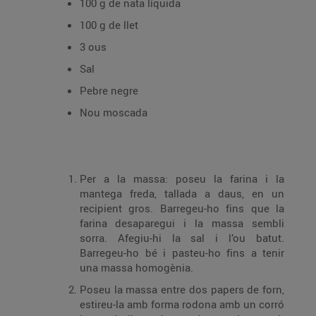
100 g de nata líquida
100 g de llet
3 ous
Sal
Pebre negre
Nou moscada
Per a la massa: poseu la farina i la
mantega freda, tallada a daus, en un
recipient gros. Barregeu-ho fins que la
farina desaparegui i la massa sembli
sorra. Afegiu-hi la sal i l’ou batut.
Barregeu-ho bé i pasteu-ho fins a tenir
una massa homogènia.
Poseu la massa entre dos papers de forn,
estireu-la amb forma rodona amb un corró