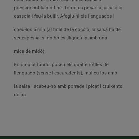
pressionant-la molt bé. Torneu a posar la salsa a la
cassola i feu-la bullir. Afegiu-hi els llenguados i
coeu-los 5 min (al final de la cocció, la salsa ha de
ser espessa; si no ho és, lligueu-la amb una
mica de midó).
En un plat fondo, poseu els quatre rotlles de
llenguado (sense l’escuradents), mulleu-los amb
la salsa i acabeu-ho amb porradell picat i cruixents
de pa.