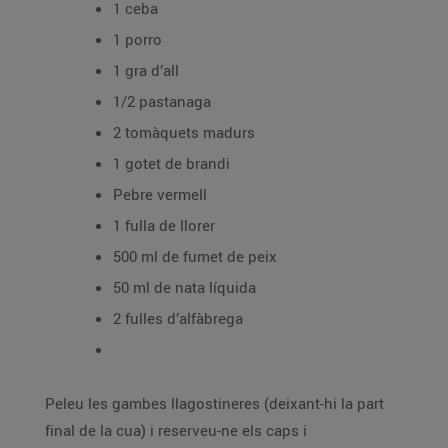
1 ceba
1 porro
1 gra d’all
1/2 pastanaga
2 tomàquets madurs
1 gotet de brandi
Pebre vermell
1 fulla de llorer
500 ml de fumet de peix
50 ml de nata líquida
2 fulles d’alfàbrega
Peleu les gambes llagostineres (deixant-hi la part
final de la cua) i reserveu-ne els caps i