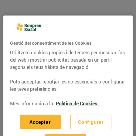
Gestió del consentiment de les Cookies
Utilitzem cookies pròpies i de tercers per mesurar l’ús
del web i mostrar publicitat basada en un perfil
segons els teus hàbits de navegació.
Pots acceptar, rebutjar les no essencials o configurar
RECEPTES
les teves preferències.
Recepta de rotlles de
Més informació a la
Política de Cookies.
llenguado farcits de
gamba llagostinera
Acceptar
Configurar
21/de novembre/2019