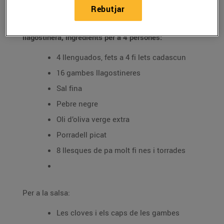
Rebutjar
Recepta de rotlles de llenguado farcits de gamba
llagostinera, ingredients per a 4 persones:
4 llenguados, fets a 4 fi lets cadascun
16 gambes llagostineres
Sal fina
Pebre negre
Oli d’oliva verge extra
Porradell picat
8 llesques de pa molt fi nes i torrades
Per a la salsa:
Les cloves i els caps de les gambes