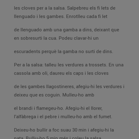
les cloves per a la salsa. Salpebreu els fi lets de
llenguado i les gambes. Enrotlleu cada fi let
de llenguado amb una gamba a dins, deixant que
en sobresurti la cua. Podeu clavar-hi un
escuradents perquè la gamba no surti de dins.
Per a la salsa: talleu les verdures a trossets. En una
cassola amb oli, daureu els caps i les cloves
de les gambes llagostineres, afegiu-hi les verdures i
deixeu que es coguin. Mulleu-ho amb
el brandi i flamegeu-ho. Afegiu-hi el llorer,
l’alfàbrega i el pebre i mulleu-ho amb el fumet.
Deixeu-ho bullir a foc suau 30 min i afegiu-hi la
nata. Bulliu-ho 5 min més i coleu la salsa