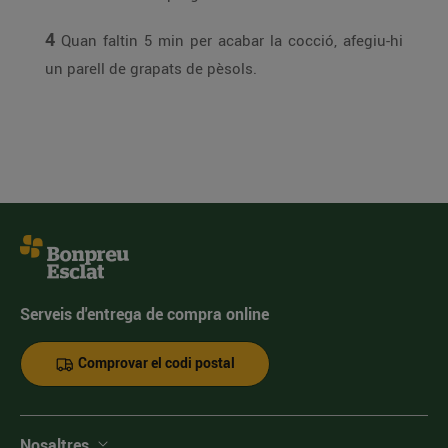
4
Quan faltin 5 min per acabar la cocció, afegiu-hi
un parell de grapats de pèsols.
Serveis d'entrega de compra online
Comprovar el codi postal
Nosaltres