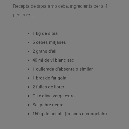
Recepta de sípia amb ceba, ingredients per a 4
persones:
1 kg de sípia
5 cebes mitjanes
2 grans d’all
40 ml de vi blanc sec
1 cullerada d’absenta o similar
1 brot de farigola
2 fulles de llorer
Oli d’oliva verge extra
Sal pebre negre
150 g de pèsols (frescos o congelats)