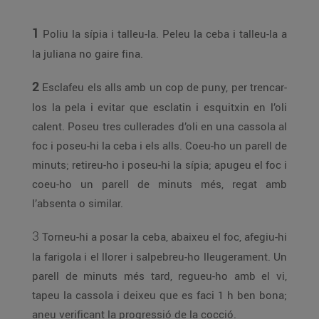
1
Poliu la sípia i talleu-la. Peleu la ceba i talleu-la a
la juliana no gaire fina.
2
Esclafeu els alls amb un cop de puny, per trencar-
los la pela i evitar que esclatin i esquitxin en l’oli
calent. Poseu tres cullerades d’oli en una cassola al
foc i poseu-hi la ceba i els alls. Coeu-ho un parell de
minuts; retireu-ho i poseu-hi la sípia; apugeu el foc i
coeu-ho un parell de minuts més, regat amb
l’absenta o similar.
3
Torneu-hi a posar la ceba, abaixeu el foc, afegiu-hi
la farigola i el llorer i salpebreu-ho lleugerament. Un
parell de minuts més tard, regueu-ho amb el vi,
tapeu la cassola i deixeu que es faci 1 h ben bona;
aneu verificant la progressió de la cocció.