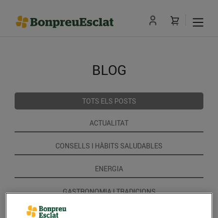
BLOG
TOTS ELS POSTS
ACTUALITAT
CONSELLS I HÀBITS SALUDABLES
ENERGIA
GASTRONOMIA I TRADICIONS
RECEPTES