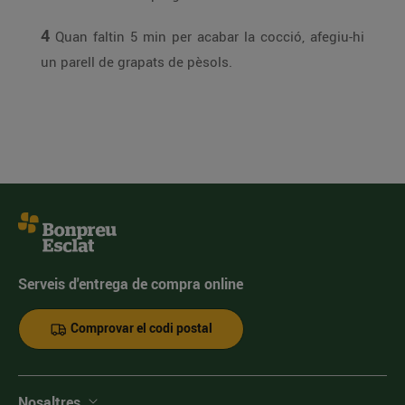
4
Quan faltin 5 min per acabar la cocció, afegiu-hi
un parell de grapats de pèsols.
Serveis d'entrega de compra online
Comprovar el codi postal
Nosaltres