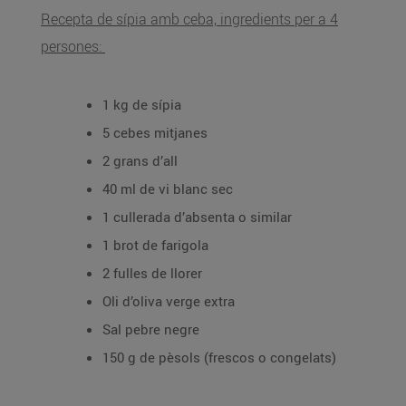
Recepta de sípia amb ceba, ingredients per a 4
persones:
1 kg de sípia
5 cebes mitjanes
2 grans d’all
40 ml de vi blanc sec
1 cullerada d’absenta o similar
1 brot de farigola
2 fulles de llorer
Oli d’oliva verge extra
Sal pebre negre
150 g de pèsols (frescos o congelats)