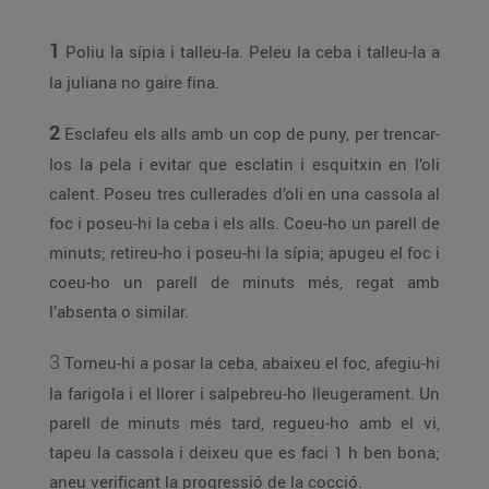
1
Poliu la sípia i talleu-la. Peleu la ceba i talleu-la a
la juliana no gaire fina.
2
Esclafeu els alls amb un cop de puny, per trencar-
los la pela i evitar que esclatin i esquitxin en l’oli
calent. Poseu tres cullerades d’oli en una cassola al
foc i poseu-hi la ceba i els alls. Coeu-ho un parell de
minuts; retireu-ho i poseu-hi la sípia; apugeu el foc i
coeu-ho un parell de minuts més, regat amb
l’absenta o similar.
3
Torneu-hi a posar la ceba, abaixeu el foc, afegiu-hi
la farigola i el llorer i salpebreu-ho lleugerament. Un
parell de minuts més tard, regueu-ho amb el vi,
tapeu la cassola i deixeu que es faci 1 h ben bona;
aneu verificant la progressió de la cocció.