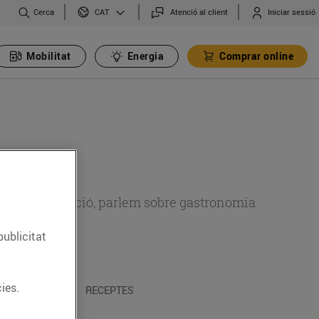
Cerca
Atenció al client
Iniciar sessió
CAT
Mobilitat
Energia
Comprar online
 sobre alimentació, parlem sobre gastronomia
publicitat
ies.
 I TRADICIONS
RECEPTES