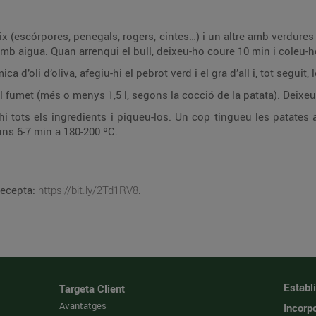
ix (escórpores, penegals, rogers, cintes…) i un altre amb verdure
 amb aigua. Quan arrenqui el bull, deixeu-ho coure 10 min i coleu-h
d’oli d’oliva, afegiu-hi el pebrot verd i el gra d’all i, tot seguit,
el fumet (més o menys 1,5 l, segons la cocció de la patata). Deixeu
 tots els ingredients i piqueu-los. Un cop tingueu les patates al
uns 6-7 min a 180-200 ºC.
recepta:
https://bit.ly/2Td1RV8
.
Establ
Targeta Client
Avantatges
Incorpo