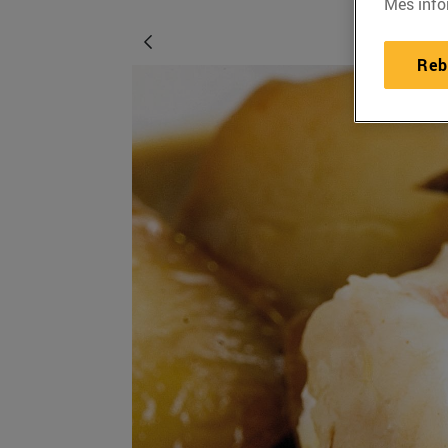
Més info
Reb