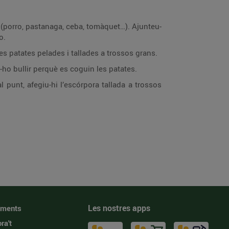
s (porro, pastanaga, ceba, tomàquet…). Ajunteu-
o.
 les patates pelades i tallades a trossos grans.
-ho bullir perquè es coguin les patates.
 punt, afegiu-hi l’escórpora tallada a trossos
Les nostres apps
iments
ra't