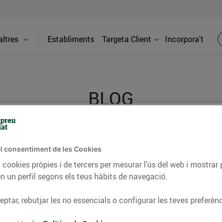
ltres
Establiments
Targeta Client
Incorpora't
BLOG
ceptes, consells nutricionals, informació d’actualitat
l consentiment de les Cookies
del nostre territori i molts altres temes.
 cookies pròpies i de tercers per mesurar l’ús del web i mostrar 
n un perfil segons els teus hàbits de navegació.
ptar, rebutjar les no essencials o configurar les teves preferènc
TAT
CONSELLS I HÀBITS SALUDABLES
ENERGIA
GASTRONOMIA