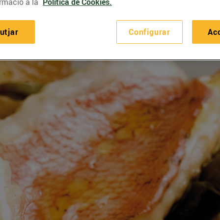
rmació a la
Política de Cookies.
utjar
Configurar
Ac