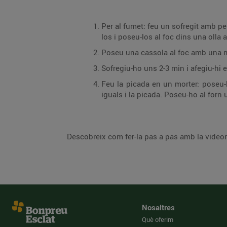
Per al fumet: feu un sofregit amb pe
los i poseu-los al foc dins una olla
Poseu una cassola al foc amb una mica 
Sofregiu-ho uns 2-3 min i afegiu-hi 
Feu la picada en un morter: poseu-hi
iguals i la picada. Poseu-ho al forn 
Descobreix com fer-la pas a pas amb la video
Nosaltres
Què oferim