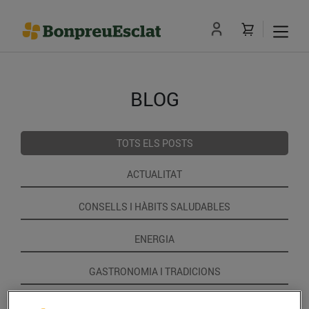
BLOG
TOTS ELS POSTS
ACTUALITAT
CONSELLS I HÀBITS SALUDABLES
ENERGIA
GASTRONOMIA I TRADICIONS
RECEPTES