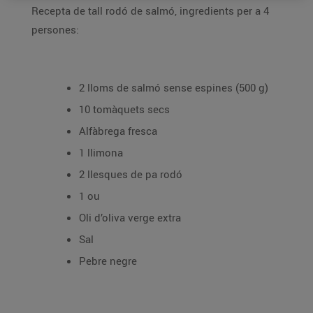
Recepta de tall rodó de salmó, ingredients per a 4
persones:
2 lloms de salmó sense espines (500 g)
10 tomàquets secs
Alfàbrega fresca
1 llimona
2 llesques de pa rodó
1 ou
Oli d’oliva verge extra
Sal
Pebre negre