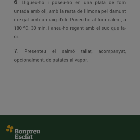
6
. Lligueu-ho i poseu-ho en una plata de forn
untada amb oli, amb la resta de llimona pel damunt
i re-gat amb un raig d’oli. Poseu-ho al forn calent, a
180 ºC, 30 min, i aneu-ho regant amb el suc que fa-
ci.
7
. Presenteu el salmó tallat, acompanyat,
opcionalment, de patates al vapor.