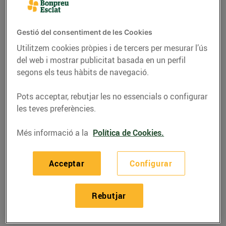
Gestió del consentiment de les Cookies
Utilitzem cookies pròpies i de tercers per mesurar l’ús
del web i mostrar publicitat basada en un perfil
segons els teus hàbits de navegació.
Pots acceptar, rebutjar les no essencials o configurar
les teves preferències.
Més informació a la
Política de Cookies.
RECEPTES
Acceptar
Configurar
Recepta de tall rodó de
salmó
Rebutjar
11/d’abril/2019