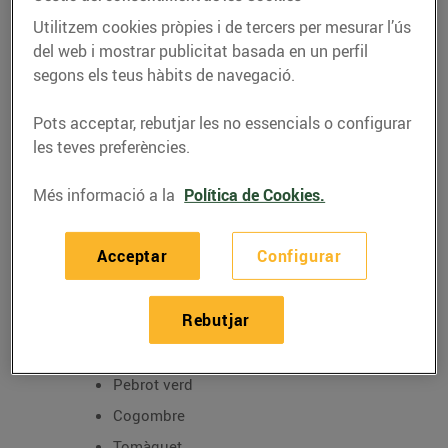
Utilitzem cookies pròpies i de tercers per mesurar l’ús
del web i mostrar publicitat basada en un perfil
segons els teus hàbits de navegació.
Pots acceptar, rebutjar les no essencials o configurar
RECEPTES
les teves preferències.
Recepta de timbal de
Més informació a la
Política de Cookies.
patata
30/de març/2020
Acceptar
Configurar
Ingredients per a la recepta de timbal de patata:
Rebutjar
Patata bullida
Pebrot verd
Cogombre
Tomàquet