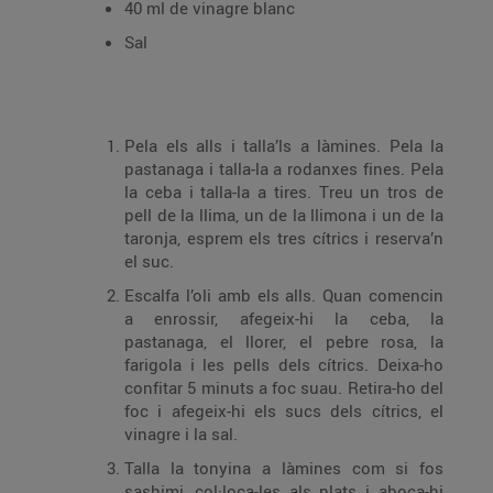
40 ml de vinagre blanc
Sal
Pela els alls i talla’ls a làmines. Pela la
pastanaga i talla-la a rodanxes fines. Pela
la ceba i talla-la a tires. Treu un tros de
pell de la llima, un de la llimona i un de la
taronja, esprem els tres cítrics i reserva’n
el suc.
Escalfa l’oli amb els alls. Quan comencin
a enrossir, afegeix-hi la ceba, la
pastanaga, el llorer, el pebre rosa, la
farigola i les pells dels cítrics. Deixa-ho
confitar 5 minuts a foc suau. Retira-ho del
foc i afegeix-hi els sucs dels cítrics, el
vinagre i la sal.
Talla la tonyina a làmines com si fos
sashimi, col·loca-les als plats i aboca-hi