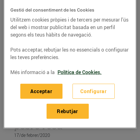
Gestió del consentiment de les Cookies
Utilitzem cookies pròpies i de tercers per mesurar l’ús
del web i mostrar publicitat basada en un perfil
segons els teus hàbits de navegació.
Pots acceptar, rebutjar les no essencials o configurar
les teves preferències.
Més informació a la
Política de Cookies.
RECEPTES
Acceptar
Configurar
Recepta de tonyina en
Rebutjar
escabetx de cítrics i
pebre rosa
17/de febrer/2020