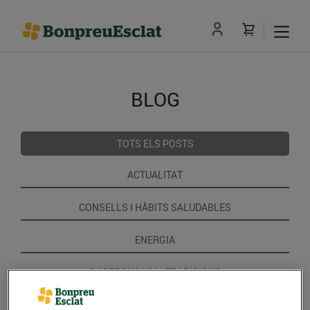
BLOG
TOTS ELS POSTS
ACTUALITAT
CONSELLS I HÀBITS SALUDABLES
ENERGIA
GASTRONOMIA I TRADICIONS
RECEPTES