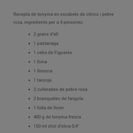
Recepta de tonyina en escabetx de cítrics i pebre
rosa, ingredients per a 4 persones:
2 grans d’all
1 pastanaga
1 ceba de Figueres
1 llima
1 llimona
1 taronja
2 cullerades de pebre rosa
2 branquetes de farigola
1 fulla de llorer
400 g de tonyina fresca
150 ml d’oli d’oliva 0,4°