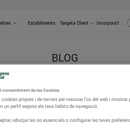
ltres
Establiments
Targeta Client
Incorpora't
BLOG
ceptes, consells nutricionals, informació d’actualitat
l consentiment de les Cookies
del nostre territori i molts altres temes.
 cookies pròpies i de tercers per mesurar l’ús del web i mostrar 
n un perfil segons els teus hàbits de navegació.
TAT
CONSELLS I HÀBITS SALUDABLES
ENERGIA
GASTRONOMIA
ptar, rebutjar les no essencials o configurar les teves preferènc