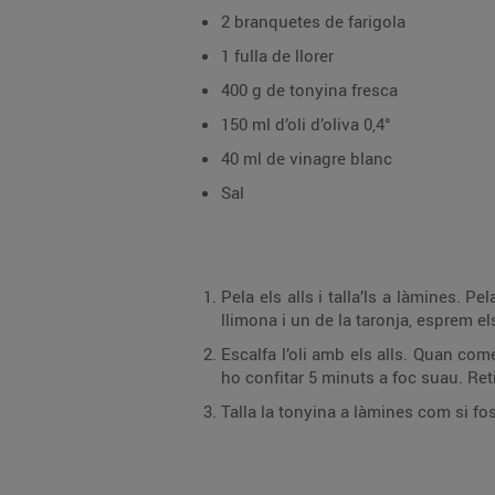
2 branquetes de farigola
1 fulla de llorer
400 g de tonyina fresca
150 ml d’oli d’oliva 0,4°
40 ml de vinagre blanc
Sal
Pela els alls i talla’ls a làmines. Pela la pastanaga i talla-la a rodanxes fines. Pela la ce
Escalfa l’oli amb els alls. Quan comencin a enrossir, afegeix-hi la ceba, la pastanaga, el