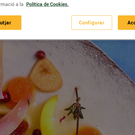
rmació a la
Política de Cookies.
utjar
Configurar
Ac