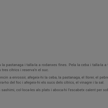
ba i talla-la a tires. Treu un tros de pell de la llima, un de la
llimona i un de la taronja, esprem els tres cítrics i reserva’n el suc.
 llorer, el pebre rosa, la farigola i les pells dels cítrics. Deixa-
ho confitar 5 minuts a foc suau. Retira-ho del foc i afegeix-hi els sucs dels cítrics, el vinagre i la sal.
Talla la tonyina a làmines com si fos sashimi, col·loca-les als plats i aboca-hi l’escab