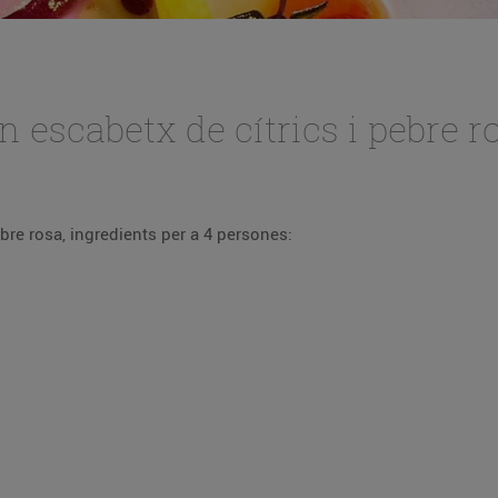
 escabetx de cítrics i pebre r
Recepta de tonyina en escabetx de cítrics i pebre rosa, ingredients per a 4 persones: