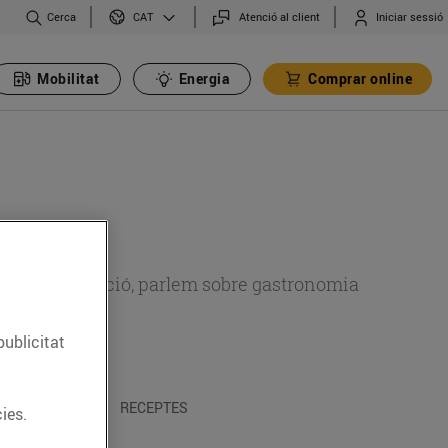
Cerca
Atenció al client
Iniciar sessió
CAT
Mobilitat
Energia
Comprar online
 sobre alimentació, parlem sobre gastronomia
publicitat
 I TRADICIONS
RECEPTES
ies.