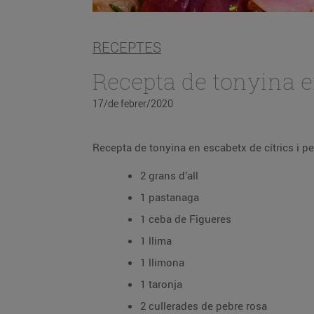
RECEPTES
Recepta de tonyina en
17/de febrer/2020
2 grans d’all
1 pastanaga
1 ceba de Figueres
1 llima
1 llimona
1 taronja
2 cullerades de pebre rosa