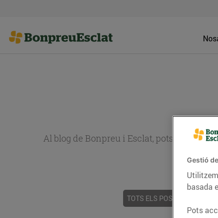
Nosa
Al blog de Bonpreu i Esclat, pots trobar re
Gestió de
Utilitzem
basada e
TOTS ELS POSTS
ACTUALI
Pots acce