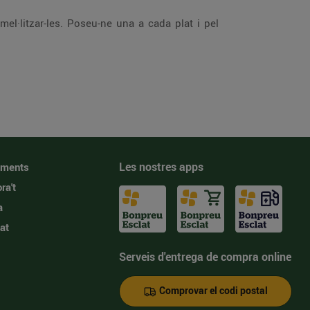
Les nostres apps
iments
ra't
a
at
Serveis d'entrega de compra online
Comprovar el codi postal