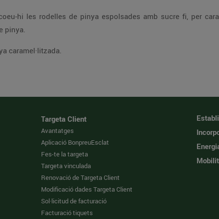
e una a cada plat i pel
ullerada de daus de pinya.
a caramel·litzada.
Establ
Targeta Client
Avantatges
Incorpo
Aplicació BonpreuEsclat
Energi
Fes-te la targeta
Mobilit
Targeta vinculada
Renovació de Targeta Client
Modificació dades Targeta Client
Sol·licitud de facturació
Facturació tiquets