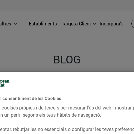
ltres
Establiments
Targeta Client
Incorpora't
BLOG
ceptes, consells nutricionals, informació d’actualitat
del nostre territori i molts altres temes.
l consentiment de les Cookies
 cookies pròpies i de tercers per mesurar l’ús del web i mostrar 
n un perfil segons els teus hàbits de navegació.
TAT
CONSELLS I HÀBITS SALUDABLES
ENERGIA
GASTRONOMIA
ptar, rebutjar les no essencials o configurar les teves preferènc