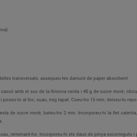
ena)
Peleu les pinyes i, de dues, feu-ne dotze rodelles transversals; assequeu-les damunt de paper absorbent.
e vainilla; afegiu les
llavors i la polpa d’una de les beines al cassó, i poseu-lo al foc, suau, mig 
ca d’aigua i les
la.