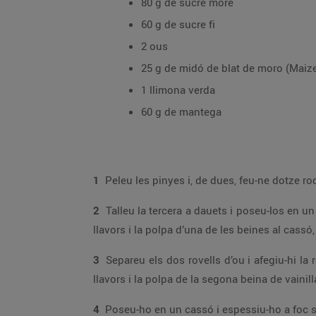
80 g de sucre morè
60 g de sucre fi
2 ous
25 g de midó de blat de moro (Maiz
1 llimona verda
60 g de mantega
1
2
Talleu la tercera a dauets i poseu-los en un cassó amb el suc de la llimona verda i 40 g de sucre morè; obriu al llarg les dues beines d
3
Separeu els dos rovells d’ou i afegiu-hi la resta de sucre morè; bateu-ho 2 min. Incorporeu-hi la llet calenta, la Maizena desfeta en una mi
llavors i la polpa de la segona beina de vainil
4