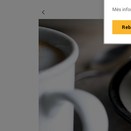
Més info
Reb