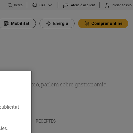
Cerca
Atenció al client
Iniciar sessió
CAT
Mobilitat
Energia
Comprar online
 sobre alimentació, parlem sobre gastronomia
publicitat
 I TRADICIONS
RECEPTES
ies.