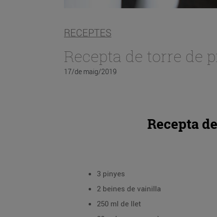
RECEPTES
Recepta de torre de 
17/de maig/2019
Recepta de
3 pinyes
2 beines de vainilla
250 ml de llet