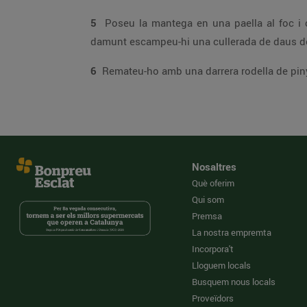
5
Poseu la mantega en una paella al foc i coeu-hi les rodelles de pinya espolsades amb sucre fi, per caramel·litzar-les. Poseu-n
damunt escampeu-hi una c
6
Remateu-ho amb una darrera rodella de piny
Nosaltres
Què oferim
Qui som
Premsa
La nostra empremta
Incorpora't
Lloguem locals
Busquem nous locals
Proveïdors