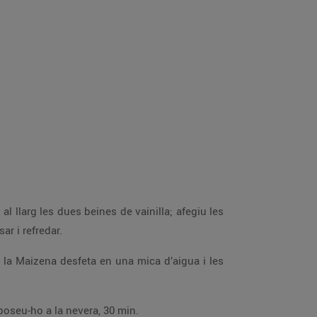
tapat. Coeu-ho 15 min; deixeu-lo reposar i refredar.
Poseu-ho en un cassó i espessiu-ho a foc suau, remenant-ho. Incorporeu-hi els daus de pinya escorreguts i poseu-ho a la nevera, 30 min.