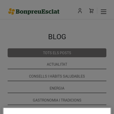
BLOG
TOTS ELS POSTS
ACTUALITAT
CONSELLS I HÀBITS SALUDABLES
ENERGIA
GASTRONOMIA I TRADICIONS
RECEPTES