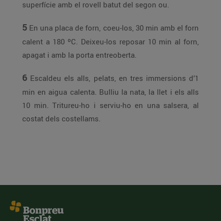
superfície amb el rovell batut del segon ou.
5
En una placa de forn, coeu-los, 30 min amb el forn
calent a 180 ºC. Deixeu-los reposar 10 min al forn,
apagat i amb la porta entreoberta.
6
Escaldeu els alls, pelats, en tres immersions d’1
min en aigua calenta. Bulliu la nata, la llet i els alls
10 min. Tritureu-ho i serviu-ho en una salsera, al
costat dels costellams.