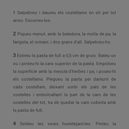
1
Salpebreu i daureu els costellams en oli per tot
arreu. Escorreu-los.
2
Piqueu menut, amb la batedora, la molla de pa, la
farigola, el romaní, i dos grans d’all. Salpebreu-ho.
3
Estireu la pasta de full a 0,5 cm de gruix. Bateu un
ou i pinteu-hi la cara superior de la pasta. Empolseu
la superfície amb la mescla d’herbes i pa, i poseu-hi
els costellams. Plegueu la pasta per damunt de
cada costellam, deixant sortir els pals de les
costelles i embolcallant la part de la carn de les
costelles del tot, ha de quedar la carn coberta amb
la pasta de full.
4
Soldeu les vores humitejant-les. Pinteu la