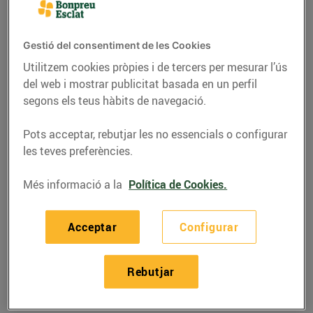
Gestió del consentiment de les Cookies
Utilitzem cookies pròpies i de tercers per mesurar l’ús
del web i mostrar publicitat basada en un perfil
segons els teus hàbits de navegació.
Pots acceptar, rebutjar les no essencials o configurar
les teves preferències.
Més informació a la
Política de Cookies.
RECEPTES
Acceptar
Configurar
Recepta de xai amb
crosta
Rebutjar
26/d’abril/2019