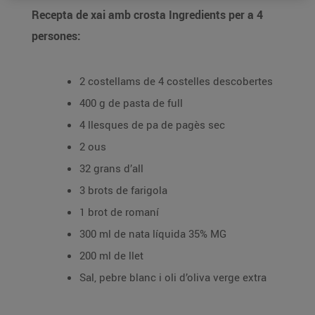
Recepta de xai amb crosta Ingredients per a 4
persones:
2 costellams de 4 costelles descobertes
400 g de pasta de full
4 llesques de pa de pagès sec
2 ous
32 grans d’all
3 brots de farigola
1 brot de romaní
300 ml de nata líquida 35% MG
200 ml de llet
Sal, pebre blanc i oli d’oliva verge extra