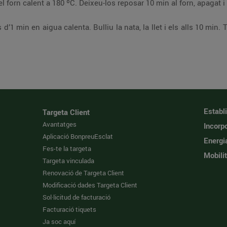
 forn calent a 180 ºC. Deixeu-los reposar 10 min al forn, apagat i
d’1 min en aigua calenta. Bulliu la nata, la llet i els alls 10 min. 
Establ
Targeta Client
Avantatges
Incorpo
Aplicació BonpreuEsclat
Energi
Fes-te la targeta
Mobilit
Targeta vinculada
Renovació de Targeta Client
Modificació dades Targeta Client
Sol·licitud de facturació
Facturació tiquets
Ja soc aquí