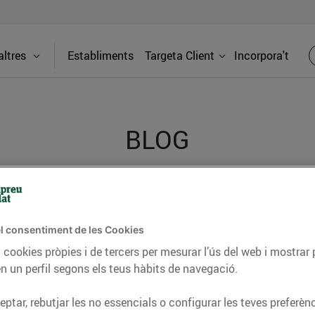
ltres
Establiments
Targeta Client
Incorpora't
BLOG
ceptes, consells nutricionals, informació d’actualitat
del nostre territori i molts altres temes.
l consentiment de les Cookies
 cookies pròpies i de tercers per mesurar l’ús del web i mostrar 
n un perfil segons els teus hàbits de navegació.
TAT
CONSELLS I HÀBITS SALUDABLES
ENERGIA
GASTRONOMIA
ptar, rebutjar les no essencials o configurar les teves preferènc