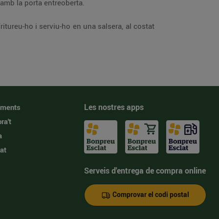
 amb la porta entreoberta.
Tritureu-ho i serviu-ho en una salsera, al costat
Les nostres apps
iments
ra't
a
at
Serveis d'entrega de compra online
Comprovar el codi postal