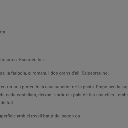
tra
tot arreu. Escorreu-los.
, la farigola, el romaní, i dos grans d’all. Salpebreu-ho.
ateu un ou i pinteu-hi la cara superior de la pasta. Empolseu la su
 cada costellam, deixant sortir els pals de les costelles i embol
de full.
perfície amb el rovell batut del segon ou.