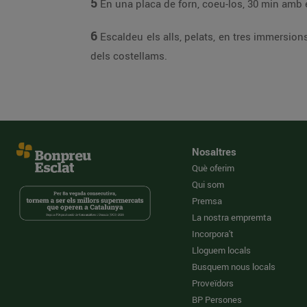
5
En una placa de forn, coeu-los, 30 min amb el
6
Escaldeu els alls, pelats, en tres immersions 
dels costellams.
Nosaltres
Què oferim
Qui som
Premsa
La nostra empremta
Incorpora't
Lloguem locals
Busquem nous locals
Proveïdors
BP Persones