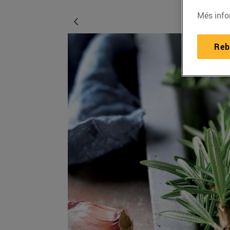
Més info
Reb