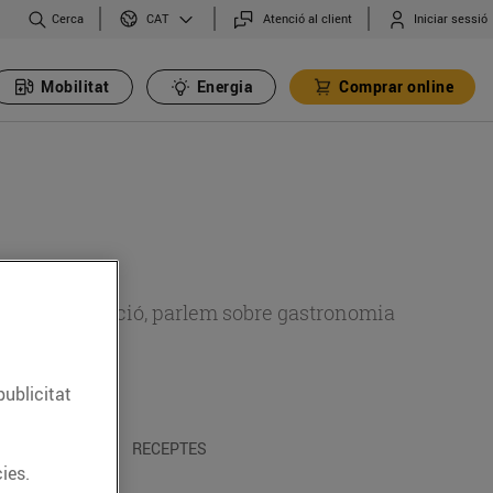
Cerca
Atenció al client
Iniciar sessió
CAT
Mobilitat
Energia
Comprar online
 sobre alimentació, parlem sobre gastronomia
publicitat
 I TRADICIONS
RECEPTES
ies.