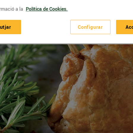
rmació a la
Política de Cookies.
utjar
Configurar
Ac