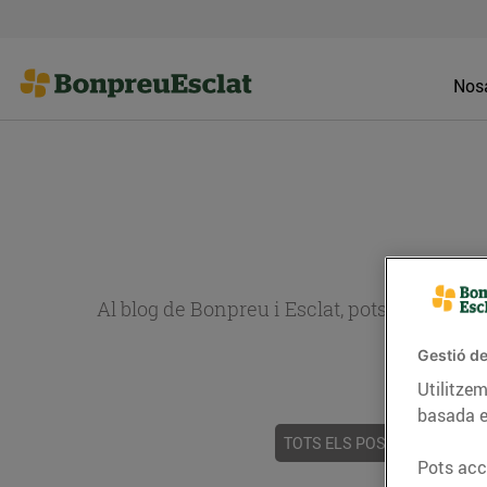
Nosa
Al blog de Bonpreu i Esclat, pots trobar re
Gestió de
Utilitzem
basada e
TOTS ELS POSTS
ACTUALI
Pots acce