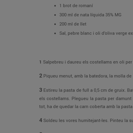
1 brot de romaní
300 ml de nata líquida 35% MG
200 ml de llet
Sal, pebre blanc i oli d’oliva verge ex
1
Salpebreu i daureu els costellams en oli per 
2
Piqueu menut, amb la batedora, la molla de pa
3
Estireu la pasta de full a 0,5 cm de gruix. B
els costellams. Plegueu la pasta per damunt de
tot, ha de quedar la carn coberta amb la pasta 
4
Soldeu les vores humitejant-les. Pinteu la su