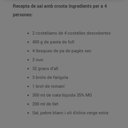
Recepta de xai amb crosta Ingredients per a 4
persones:
2 costellams de 4 costelles descobertes
400 g de pasta de full
4 llesques de pa de pagès sec
2 ous
32 grans d’all
3 brots de farigola
1 brot de romaní
300 ml de nata líquida 35% MG
200 ml de llet
Sal, pebre blanc i oli d’oliva verge extra