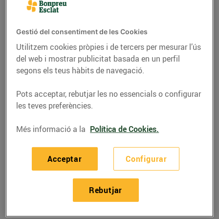
Gestió del consentiment de les Cookies
Utilitzem cookies pròpies i de tercers per mesurar l’ús
del web i mostrar publicitat basada en un perfil
segons els teus hàbits de navegació.
Pots acceptar, rebutjar les no essencials o configurar
les teves preferències.
Més informació a la
Política de Cookies.
RECEPTES
Acceptar
Configurar
Recepta de xai amb
crosta
Rebutjar
26/d’abril/2019