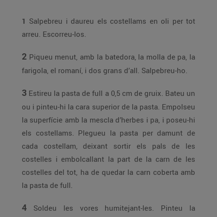
1
Salpebreu i daureu els costellams en oli per tot
arreu. Escorreu-los.
2
Piqueu menut, amb la batedora, la molla de pa, la
farigola, el romaní, i dos grans d’all. Salpebreu-ho.
3
Estireu la pasta de full a 0,5 cm de gruix. Bateu un
ou i pinteu-hi la cara superior de la pasta. Empolseu
la superfície amb la mescla d’herbes i pa, i poseu-hi
els costellams. Plegueu la pasta per damunt de
cada costellam, deixant sortir els pals de les
costelles i embolcallant la part de la carn de les
costelles del tot, ha de quedar la carn coberta amb
la pasta de full.
4
Soldeu les vores humitejant-les. Pinteu la