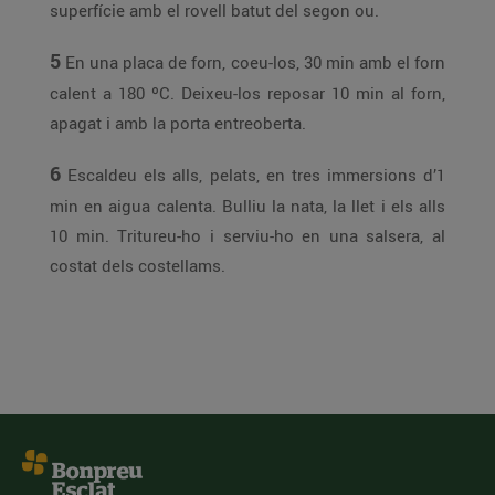
superfície amb el rovell batut del segon ou.
5
En una placa de forn, coeu-los, 30 min amb el forn
calent a 180 ºC. Deixeu-los reposar 10 min al forn,
apagat i amb la porta entreoberta.
6
Escaldeu els alls, pelats, en tres immersions d’1
min en aigua calenta. Bulliu la nata, la llet i els alls
10 min. Tritureu-ho i serviu-ho en una salsera, al
costat dels costellams.