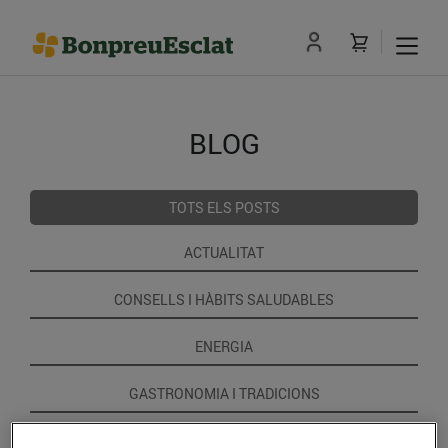
BLOG
TOTS ELS POSTS
ACTUALITAT
CONSELLS I HÀBITS SALUDABLES
ENERGIA
GASTRONOMIA I TRADICIONS
RECEPTES