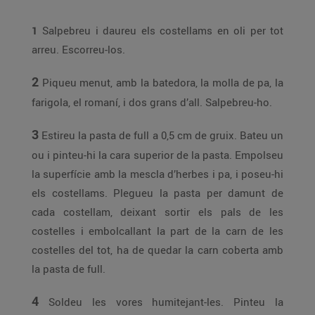
1
Salpebreu i daureu els costellams en oli per tot
arreu. Escorreu-los.
2
Piqueu menut, amb la batedora, la molla de pa, la
farigola, el romaní, i dos grans d’all. Salpebreu-ho.
3
Estireu la pasta de full a 0,5 cm de gruix. Bateu un
ou i pinteu-hi la cara superior de la pasta. Empolseu
la superfície amb la mescla d’herbes i pa, i poseu-hi
els costellams. Plegueu la pasta per damunt de
cada costellam, deixant sortir els pals de les
costelles i embolcallant la part de la carn de les
costelles del tot, ha de quedar la carn coberta amb
la pasta de full.
4
Soldeu les vores humitejant-les. Pinteu la