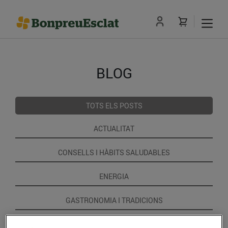
BLOG
TOTS ELS POSTS
ACTUALITAT
CONSELLS I HÀBITS SALUDABLES
ENERGIA
GASTRONOMIA I TRADICIONS
RECEPTES