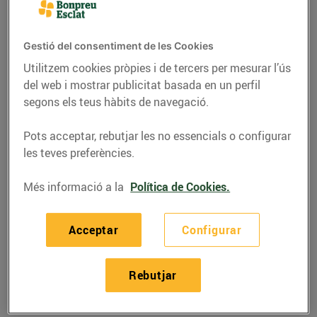
Gestió del consentiment de les Cookies
Utilitzem cookies pròpies i de tercers per mesurar l’ús
del web i mostrar publicitat basada en un perfil
segons els teus hàbits de navegació.
Pots acceptar, rebutjar les no essencials o configurar
les teves preferències.
Més informació a la
Política de Cookies.
RECEPTES
Acceptar
Configurar
Recepta de xai amb
crosta
Rebutjar
26/d’abril/2019