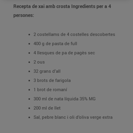
Recepta de xai amb crosta Ingredients per a 4
persones:
2 costellams de 4 costelles descobertes
400 g de pasta de full
4 llesques de pa de pagès sec
2 ous
32 grans d’all
3 brots de farigola
1 brot de romaní
300 ml de nata líquida 35% MG
200 ml de llet
Sal, pebre blanc i oli d’oliva verge extra