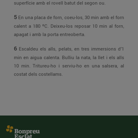
superfície amb el rovell batut del segon ou.
5
En una placa de forn, coeu-los, 30 min amb el forn
calent a 180 ºC. Deixeu-los reposar 10 min al forn,
apagat i amb la porta entreoberta.
6
Escaldeu els alls, pelats, en tres immersions d’1
min en aigua calenta. Bulliu la nata, la llet i els alls
10 min. Tritureu-ho i serviu-ho en una salsera, al
costat dels costellams.