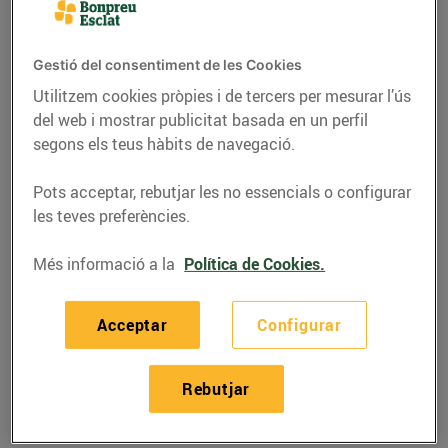
Gestió del consentiment de les Cookies
Utilitzem cookies pròpies i de tercers per mesurar l’ús
del web i mostrar publicitat basada en un perfil
segons els teus hàbits de navegació.
Pots acceptar, rebutjar les no essencials o configurar
les teves preferències.
Més informació a la
Política de Cookies.
RECEPTES
Acceptar
Configurar
Recepta de xai amb
crosta
Rebutjar
26/d’abril/2019