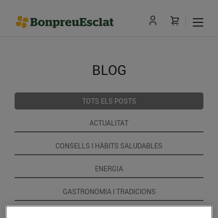
BLOG
TOTS ELS POSTS
ACTUALITAT
CONSELLS I HÀBITS SALUDABLES
ENERGIA
GASTRONOMIA I TRADICIONS
RECEPTES