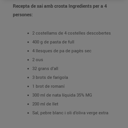
Recepta de xai amb crosta Ingredients per a 4
persones:
2 costellams de 4 costelles descobertes
400 g de pasta de full
4 llesques de pa de pagès sec
2 ous
32 grans d’all
3 brots de farigola
1 brot de romaní
300 ml de nata líquida 35% MG
200 ml de llet
Sal, pebre blanc i oli d’oliva verge extra