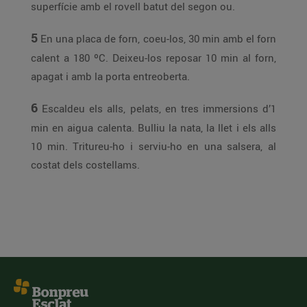
superfície amb el rovell batut del segon ou.
5
En una placa de forn, coeu-los, 30 min amb el forn
calent a 180 ºC. Deixeu-los reposar 10 min al forn,
apagat i amb la porta entreoberta.
6
Escaldeu els alls, pelats, en tres immersions d’1
min en aigua calenta. Bulliu la nata, la llet i els alls
10 min. Tritureu-ho i serviu-ho en una salsera, al
costat dels costellams.