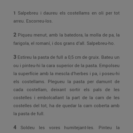
1
Salpebreu i daureu els costellams en oli per tot
arreu. Escorreu-los.
2
Piqueu menut, amb la batedora, la molla de pa, la
farigola, el romaní, i dos grans d’all. Salpebreu-ho.
3
Estireu la pasta de full a 0,5 cm de gruix. Bateu un
ou i pinteu-hi la cara superior de la pasta. Empolseu
la superfície amb la mescla d’herbes i pa, i poseu-hi
els costellams. Plegueu la pasta per damunt de
cada costellam, deixant sortir els pals de les
costelles i embolcallant la part de la carn de les
costelles del tot, ha de quedar la carn coberta amb
la pasta de full.
4
Soldeu les vores humitejant-les. Pinteu la