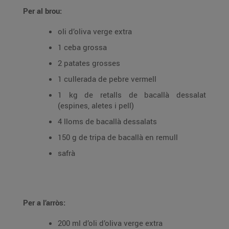
Per al brou:
oli d’oliva verge extra
1 ceba grossa
2 patates grosses
1 cullerada de pebre vermell
1 kg de retalls de bacallà dessalat
(espines, aletes i pell)
4 lloms de bacallà dessalats
150 g de tripa de bacallà en remull
safrà
Per a l’arròs:
200 ml d’oli d’oliva verge extra