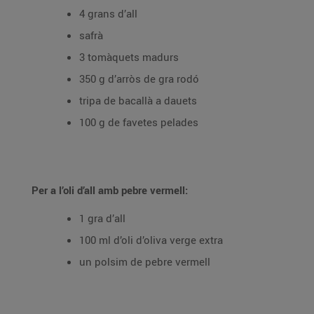
4 grans d’all
safrà
3 tomàquets madurs
350 g d’arròs de gra rodó
tripa de bacallà a dauets
100 g de favetes pelades
Per a l’oli d’all amb pebre vermell:
1 gra d’all
100 ml d’oli d’oliva verge extra
un polsim de pebre vermell