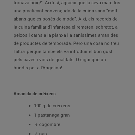
tornava boig!". Això sí, agraeix que la seva mare fos
una practicant convençuda de la cuina sana "molt
abans que es posés de moda". Així, els records de
la cuina familiar d'infantesa el remeten, sobretot, a
peixos i carns a la planxa i a saníssimes amanides
de productes de temporada. Però una cosa no treu
l'altra, perquè també els va introduir el bon gust
pels caves i vins de qualitats. O sigui que un
brindis per a l'Angelina!
Amanida de créixens
100 g de créixens
1 pastanaga gran
½ cogombre
½ nap