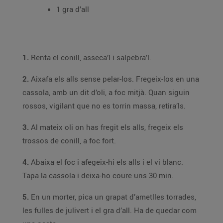
1 gra d’all
1.
Renta el conill, asseca’l i salpebra’l.
2.
Aixafa els alls sense pelar-los. Fregeix-los en una
cassola, amb un dit d’oli, a foc mitjà. Quan siguin
rossos, vigilant que no es torrin massa, retira’ls.
3.
Al mateix oli on has fregit els alls, fregeix els
trossos de conill, a foc fort.
4.
Abaixa el foc i afegeix-hi els alls i el vi blanc.
Tapa la cassola i deixa-ho coure uns 30 min.
5.
En un morter, pica un grapat d’ametlles torrades,
les fulles de julivert i el gra d’all. Ha de quedar com