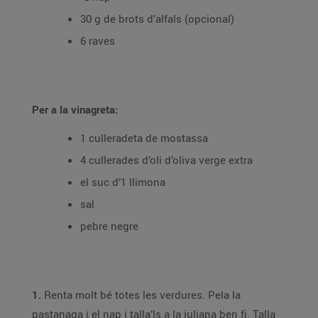
30 g de brots d’alfals (opcional)
6 raves
Per a la vinagreta:
1 culleradeta de mostassa
4 cullerades d’oli d’oliva verge extra
el suc d’1 llimona
sal
pebre negre
1.
Renta molt bé totes les verdures. Pela la
pastanaga i el nap i talla’ls a la juliana ben fi. Talla