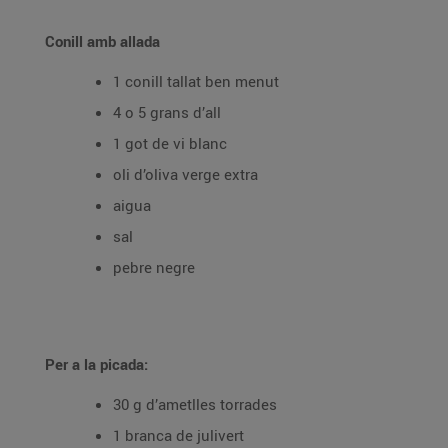
Conill amb allada
1 conill tallat ben menut
4 o 5 grans d’all
1 got de vi blanc
oli d’oliva verge extra
aigua
sal
pebre negre
Per a la picada:
30 g d’ametlles torrades
1 branca de julivert