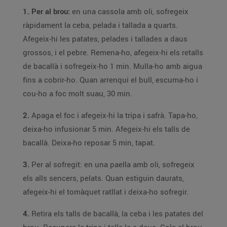
1. Per al brou:
en una cassola amb oli, sofregeix
ràpidament la ceba, pelada i tallada a quarts.
Afegeix-hi les patates, pelades i tallades a daus
grossos, i el pebre. Remena-ho, afegeix-hi els retalls
de bacallà i sofregeix-ho 1 min. Mulla-ho amb aigua
fins a cobrir-ho. Quan arrenqui el bull, escuma-ho i
cou-ho a foc molt suau, 30 min.
2.
Apaga el foc i afegeix-hi la tripa i safrà. Tapa-ho,
deixa-ho infusionar 5 min. Afegeix-hi els talls de
bacallà. Deixa-ho reposar 5 min, tapat.
3.
Per al sofregit: en una paella amb oli, sofregeix
els alls sencers, pelats. Quan estiguin daurats,
afegeix-hi el tomàquet ratllat i deixa-ho sofregir.
4.
Retira els talls de bacallà, la ceba i les patates del