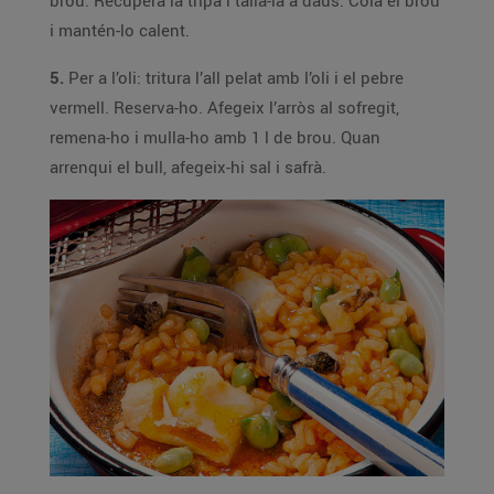
brou. Recupera la tripa i talla-la a daus. Cola el brou
i mantén-lo calent.
5.
Per a l’oli: tritura l’all pelat amb l’oli i el pebre
vermell. Reserva-ho. Afegeix l’arròs al sofregit,
remena-ho i mulla-ho amb 1 l de brou. Quan
arrenqui el bull, afegeix-hi sal i safrà.