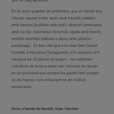
que en vaig aprendre".
En té unes quantes de preferides, que en Xavier ens
cita per aquest ordre: arròs amb bacallà, patates
amb camisa (bullides amb pell i, després laminades
amb ou dur, maionesa i tonyina), rajada amb fesols,
vedella estofada (tallada a daus) amb pèsols i
pastanaga… És ben clar que a la casa dels Graset-
Forasté, a Vila-seca (Tarragonès), s'hi cuinava i s'hi
menjava bé. El rebost de pagès i les habilitats
culinàries de la seva mare van convertir en Xavier
en un gormand que sempre ha gaudit tant posant-
se als fogons com entaulant-se als millors
restaurants.
Arròs a banda de bacallà, tripa i favetes