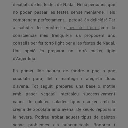
desitjats de les festes de Nadal. Hi ha persones que
no poden passar les festes sense menjar-ne, i els
comprenem perfectament... perquè és deliciós! Per
a satisfer les vostres
ganes de torró
amb la
consciència més tranquil•la, us proposem uns
consells per fer torró light per a les festes de Nadal.
Una opció és preparar un torró craker típic
d'Argentina.
En primer lloc haureu de fondre a poc a poc
xocolata pura, llet i mantega i afegir-hi flocs
d'avena. Tot seguit, prepareu una base o motlle
amb paper vegetal intercaleu successivament
capes de galetes salades tipus cracker amb la
crema de xocolata amb avena. Deixeu-lo reposar a
la nevera. Podreu trobar aquest tipus de galetes
sense problemes als supermercats Bonpreu i