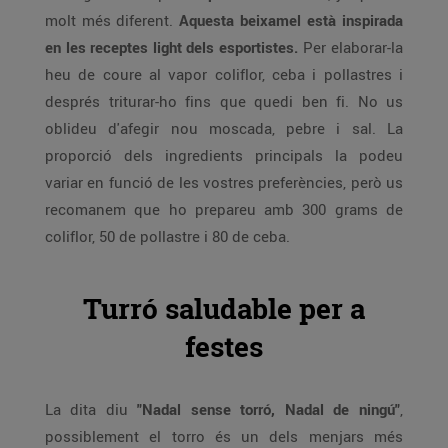
molt més diferent.
Aquesta beixamel està inspirada
en les receptes light dels esportistes.
Per elaborar-la
heu de coure al vapor coliflor, ceba i pollastres i
després triturar-ho fins que quedi ben fi. No us
oblideu d'afegir nou moscada, pebre i sal. La
proporció dels ingredients principals la podeu
variar en funció de les vostres preferències, però us
recomanem que ho prepareu amb 300 grams de
coliflor, 50 de pollastre i 80 de ceba.
Turró saludable per a
festes
La dita diu
"Nadal sense torró, Nadal de ningú"
,
possiblement el torro és un dels menjars més