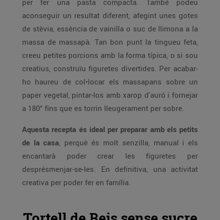
per fer una pasta compacta. També podeu
aconseguir un resultat diferent, afegint unes gotes
de stèvia, essència de vainilla o suc de llimona a la
massa de massapà. Tan bon punt la tingueu feta,
creeu petites porcions amb la forma típica, o si sou
creatius, construïu figuretes divertides. Per acabar-
ho haureu de col•locar els massapans sobre un
paper vegetal, pintar-los amb xarop d'auró i fornejar
a 180° fins que es torrin lleugerament per sobre.
Aquesta recepta és ideal per preparar amb els petits
de la casa
, perquè és molt senzilla, manual i els
encantarà poder crear les figuretes per
desprésmenjar-se-les. En definitiva, una activitat
creativa per poder fer en família.
Tortell de Reis sense sucre