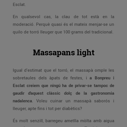
Esclat.
En qualsevol cas, la clau de tot està en la
moderació. Perquè quasi és el mateix menjar-se un
quilo de torró lleuger que 100 grams del tradicional.
Massapans light
Igual d'estimat que el torró, el massapà omple les
sobretaules dels àpats de festes, i
a Bonpreu i
Esclat creiem que ningú ha de privar-se tampoc de
gaudir d'aquest clàssic dolç de la gastronomia
nadalenca
. Voleu cuinar un massapà saborós i
lleuger, apte fins i tot per diabètics?
És molt senzill, barregeu ametlla mòlta amb aigua