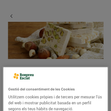
GASTRONOMIA I TRADICIONS
Receptes de Nadal, però
més lleugeres
Gestió del consentiment de les Cookies
Utilitzem cookies pròpies i de tercers per mesurar l’ús
13/de desembre/2018
del web i mostrar publicitat basada en un perfil
segons els teus hàbits de navegació.