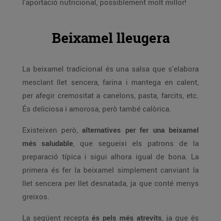
l'aportació nutricional, possiblement molt millor!
Beixamel lleugera
La beixamel tradicional és una salsa que s'elabora
mesclant llet sencera, farina i mantega en calent,
per afegir cremositat a canelons, pasta, farcits, etc.
És deliciosa i amorosa, però també calòrica.
Existeixen però,
alternatives per fer una beixamel
més saludable
, que segueixi els patrons de la
preparació típica i sigui alhora igual de bona. La
primera és fer la beixamel simplement canviant la
llet sencera per llet desnatada, ja que conté menys
greixos.
La següent recepta
és pels més atrevits
, ja que és