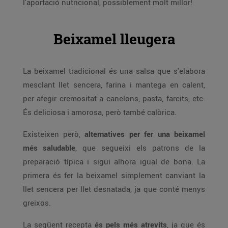
l'aportació nutricional, possiblement molt millor!
Beixamel lleugera
La beixamel tradicional és una salsa que s'elabora
mesclant llet sencera, farina i mantega en calent,
per afegir cremositat a canelons, pasta, farcits, etc.
És deliciosa i amorosa, però també calòrica.
Existeixen però,
alternatives per fer una beixamel
més saludable
, que segueixi els patrons de la
preparació típica i sigui alhora igual de bona. La
primera és fer la beixamel simplement canviant la
llet sencera per llet desnatada, ja que conté menys
greixos.
La següent recepta
és pels més atrevits
, ja que és