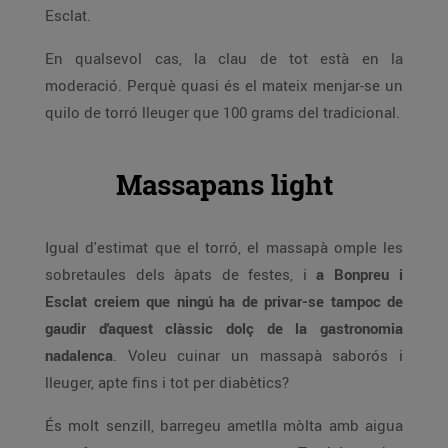
Esclat.
En qualsevol cas, la clau de tot està en la
moderació. Perquè quasi és el mateix menjar-se un
quilo de torró lleuger que 100 grams del tradicional.
Massapans light
Igual d'estimat que el torró, el massapà omple les
sobretaules dels àpats de festes, i
a Bonpreu i
Esclat creiem que ningú ha de privar-se tampoc de
gaudir d'aquest clàssic dolç de la gastronomia
nadalenca
. Voleu cuinar un massapà saborós i
lleuger, apte fins i tot per diabètics?
És molt senzill, barregeu ametlla mòlta amb aigua