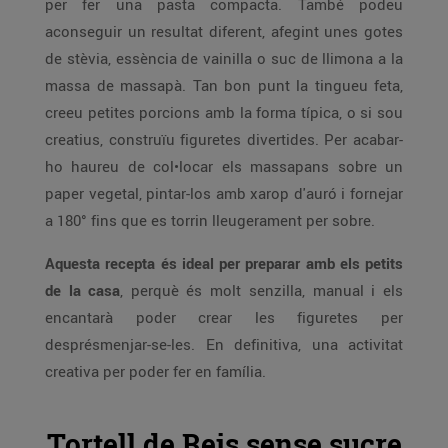
per fer una pasta compacta. També podeu
aconseguir un resultat diferent, afegint unes gotes
de stèvia, essència de vainilla o suc de llimona a la
massa de massapà. Tan bon punt la tingueu feta,
creeu petites porcions amb la forma típica, o si sou
creatius, construïu figuretes divertides. Per acabar-
ho haureu de col•locar els massapans sobre un
paper vegetal, pintar-los amb xarop d'auró i fornejar
a 180° fins que es torrin lleugerament per sobre.
Aquesta recepta és ideal per preparar amb els petits
de la casa
, perquè és molt senzilla, manual i els
encantarà poder crear les figuretes per
desprésmenjar-se-les. En definitiva, una activitat
creativa per poder fer en família.
Tortell de Reis sense sucre