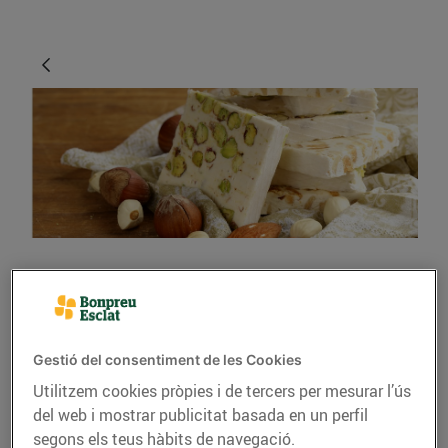
GASTRONOMIA I TRADICIONS
Receptes de Nadal, però
més lleugeres
Gestió del consentiment de les Cookies
Utilitzem cookies pròpies i de tercers per mesurar l’ús
13/de desembre/2018
del web i mostrar publicitat basada en un perfil
segons els teus hàbits de navegació.