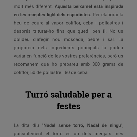
molt més diferent.
Aquesta beixamel està inspirada
en les receptes light dels esportistes.
Per elaborar-la
heu de coure al vapor coliflor, ceba i pollastres i
després triturar-ho fins que quedi ben fi. No us
oblideu d'afegir nou moscada, pebre i sal. La
proporció dels ingredients principals la podeu
variar en funció de les vostres preferències, però us
recomanem que ho prepareu amb 300 grams de
coliflor, 50 de pollastre i 80 de ceba.
Turró saludable per a
festes
La dita diu
"Nadal sense torró, Nadal de ningú"
,
possiblement el torro és un dels menjars més