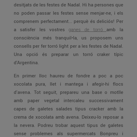
desitjats de les festes de Nadal. Hi ha persones que
no poden passar les festes sense menjar-ne, i els
comprenem perfectament... perquè és deliciós! Per
a satisfer les vostres
ganes de torró
amb la
consciència més tranquil•la, us proposem uns
consells per fer torró light per a les festes de Nadal.
Una opció és preparar un torró craker típic
d'Argentina.
En primer lloc haureu de fondre a poc a poc
xocolata pura, llet i mantega i afegir-hi flocs
d'avena. Tot seguit, prepareu una base o motlle
amb paper vegetal intercaleu successivament
capes de galetes salades tipus cracker amb la
crema de xocolata amb avena. Deixeu-lo reposar a
la nevera. Podreu trobar aquest tipus de galetes
sense problemes als supermercats Bonpreu i