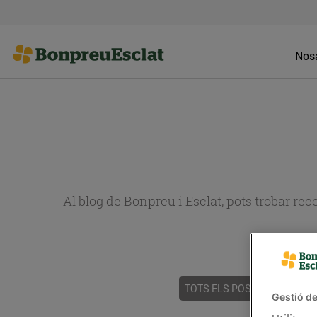
Nosa
Al blog de Bonpreu i Esclat, pots trobar re
TOTS ELS POSTS
ACTUALI
Gestió de