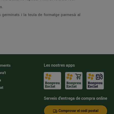
s.
 germinats i la teula de formatge parmesà al
Les nostres apps
iments
ra't
a
at
Serveis d'entrega de compra online
Comprovar el codi postal