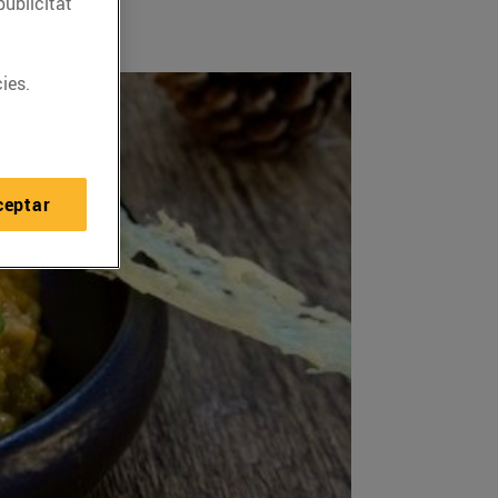
publicitat
ies.
ceptar