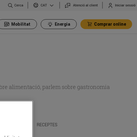
Cerca
Atenció al client
Iniciar sessió
CAT
Mobilitat
Energia
Comprar online
 sobre alimentació, parlem sobre gastronomia
 I TRADICIONS
RECEPTES