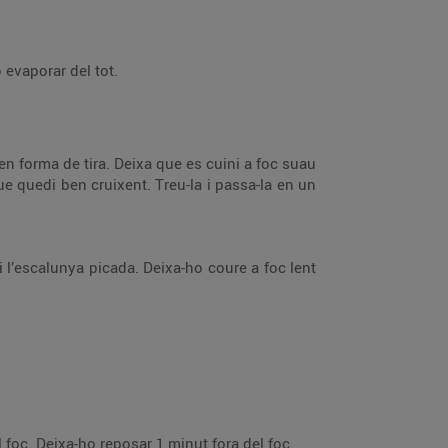
o evaporar del tot.
n forma de tira. Deixa que es cuini a foc suau
 que quedi ben cruixent. Treu-la i passa-la en un
i l’escalunya picada. Deixa-ho coure a foc lent
 foc. Deixa-ho reposar 1 minut fora del foc.