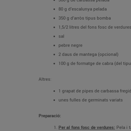
80 g d’escalunya pelada
350 g d’arròs tipus bomba
1,5/2 litres del fons fosc de verdure
sal
pebre negre
2 daus de mantega (opcional)
100 g de formatge de cabra (del tip
Altres:
1 grapat de pipes de carbassa fregi
unes fulles de germinats variats
Preparació:
Per al fons fosc de verdures:
Pela i t