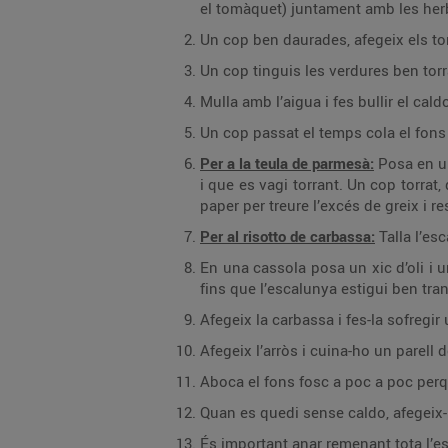
el tomàquet) juntament amb les herbe
Un cop ben daurades, afegeix els tom
Un cop tinguis les verdures ben torr
Mulla amb l’aigua i fes bullir el ca
Un cop passat el temps cola el fons 
Per a la teula de parmesà:
Posa en un
i que es vagi torrant. Un cop torrat, 
paper per treure l’excés de greix i r
Per al risotto de carbassa:
Talla l’es
En una cassola posa un xic d’oli i u
fins que l’escalunya estigui ben tran
Afegeix la carbassa i fes-la sofregir
Afegeix l’arròs i cuina-ho un parell 
Aboca el fons fosc a poc a poc perqu
Quan es quedi sense caldo, afegeix-ne
És important anar remenant tota l’est