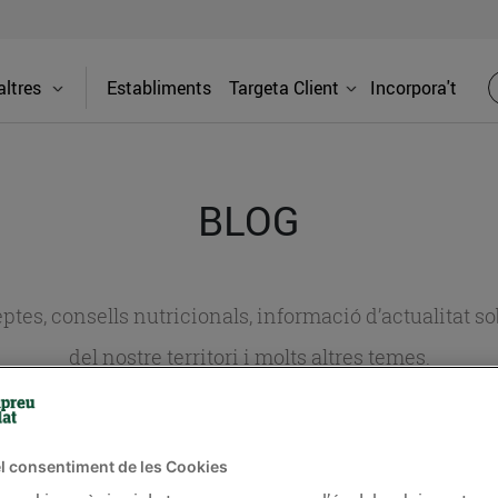
ltres
Establiments
Targeta Client
Incorpora't
BLOG
ceptes, consells nutricionals, informació d’actualitat
del nostre territori i molts altres temes.
TAT
CONSELLS I HÀBITS SALUDABLES
ENERGIA
GASTRONOMIA
l consentiment de les Cookies