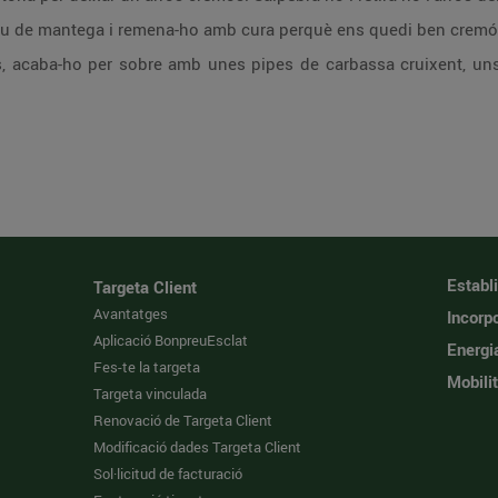
dau de mantega i remena-ho amb cura perquè ens quedi ben cremó
s, acaba-ho per sobre amb unes pipes de carbassa cruixent, uns
Establ
Targeta Client
Avantatges
Incorpo
Aplicació BonpreuEsclat
Energi
Fes-te la targeta
Mobilit
Targeta vinculada
Renovació de Targeta Client
Modificació dades Targeta Client
Sol·licitud de facturació