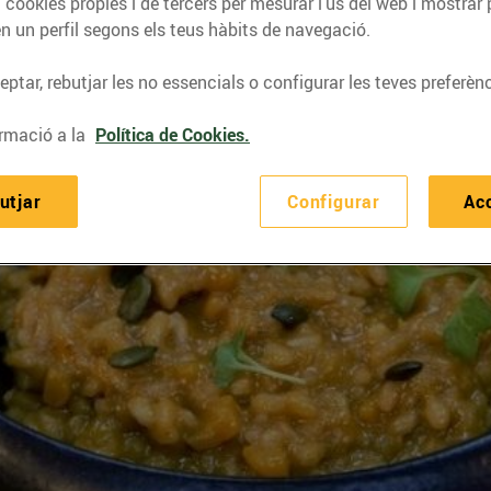
 cookies pròpies i de tercers per mesurar l’ús del web i mostrar 
n un perfil segons els teus hàbits de navegació.
ptar, rebutjar les no essencials o configurar les teves preferènc
rmació a la
Política de Cookies.
utjar
Configurar
Ac