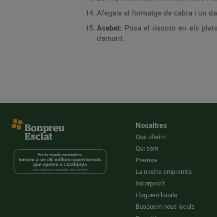
Afegeix el formatge de cabra i un 
Acabat:
Posa el rissoto en els plat
damunt.
Nosaltres
Què oferim
Qui som
Premsa
La nostra empremta
Incorpora't
Lloguem locals
Busquem nous locals