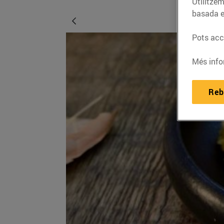
Utilitzem
basada e
Pots acce
Més info
Reb