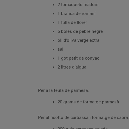
2 tomàquets madurs
1 branca de romaní
1 fulla de llorer
5 boles de pebre negre
oli d’oliva verge extra
sal
1 got petit de conyac
2 litres d’aigua
Per a la teula de parmesà:
20 grams de formatge parmesà
Per al risotto de carbassa i formatge de cabra:
300 g de carbassa pelada