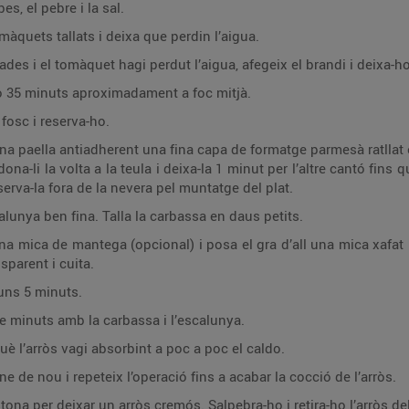
s, el pebre i la sal.
àquets tallats i deixa que perdin l’aigua.
ades i el tomàquet hagi perdut l’aigua, afegeix el brandi i deixa-h
ldo 35 minuts aproximadament a foc mitjà.
fosc i reserva-ho.
a paella antiadherent una fina capa de formatge parmesà ratllat e
dona-li la volta a la teula i deixa-la 1 minut per l’altre cantó fins
eserva-la fora de la nevera pel muntatge del plat.
calunya ben fina. Talla la carbassa en daus petits.
na mica de mantega (opcional) i posa el gra d’all una mica xafat 
sparent i cuita.
 uns 5 minuts.
de minuts amb la carbassa i l’escalunya.
è l’arròs vagi absorbint a poc a poc el caldo.
 de nou i repeteix l’operació fins a acabar la cocció de l’arròs.
ona per deixar un arròs cremós. Salpebra-ho i retira-ho l’arròs del