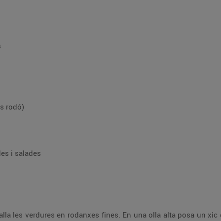
s
us rodó)
des i salades
alla les verdures en rodanxes fines. En una olla alta posa un xic