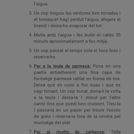
l’aigua.
Un cop tinguis les verdures ben torrades i
el tomàquet hagi perdut l’aigua, afegeix el
brandi i deixa-ho evaporar del tot.
Mulla amb l’aigua i fes bullir el caldo 35
minuts aproximadament a foc mitjà.
Un cop passat el temps cola el fons fosc i
reserva-ho.
Per a la teula de parmesà:
Posa en una
paella antiadherent una fina capa de
formatge parmesà ratllat en forma de tira.
Deixa que es cuini a foc suau i que es
vagi torrant. Un cop torrat, dona-li la volta
a la teula i deixa-la 1 minut per l’altre
cantó fins que quedi ben cruixent. Treu-la
i passa-la en un paper per treure l’excés
de greix i reserva-la fora de la nevera pel
muntatge del plat.
Per al risotto de carbassa:
Talla