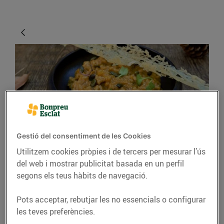
Gestió del consentiment de les Cookies
RECEPTES
Utilitzem cookies pròpies i de tercers per mesurar l’ús
Rissoto de carbassa i
del web i mostrar publicitat basada en un perfil
segons els teus hàbits de navegació.
formatge de cabra
Pots acceptar, rebutjar les no essencials o configurar
08/d’octubre/2021
les teves preferències.