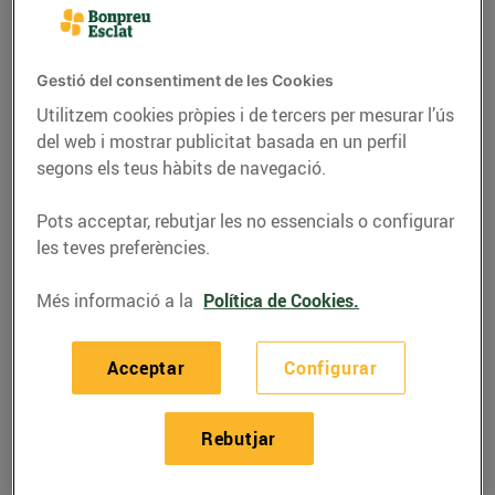
Gestió del consentiment de les Cookies
Utilitzem cookies pròpies i de tercers per mesurar l’ús
del web i mostrar publicitat basada en un perfil
segons els teus hàbits de navegació.
Pots acceptar, rebutjar les no essencials o configurar
les teves preferències.
Més informació a la
Política de Cookies.
RECEPTES
Salmó a la sal amb
Acceptar
Configurar
cítrics i herbes fresques
Rebutjar
25/de març/2022