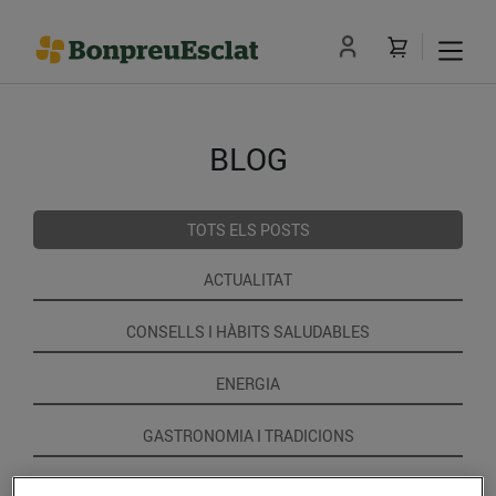
BLOG
TOTS ELS POSTS
ACTUALITAT
CONSELLS I HÀBITS SALUDABLES
ENERGIA
GASTRONOMIA I TRADICIONS
RECEPTES