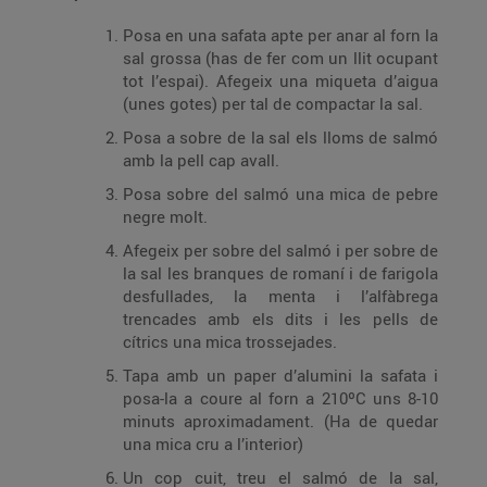
Posa en una safata apte per anar al forn la
sal grossa (has de fer com un llit ocupant
tot l’espai). Afegeix una miqueta d’aigua
(unes gotes) per tal de compactar la sal.
Posa a sobre de la sal els lloms de salmó
amb la pell cap avall.
Posa sobre del salmó una mica de pebre
negre molt.
Afegeix per sobre del salmó i per sobre de
la sal les branques de romaní i de farigola
desfullades, la menta i l’alfàbrega
trencades amb els dits i les pells de
cítrics una mica trossejades.
Tapa amb un paper d’alumini la safata i
posa-la a coure al forn a 210ºC uns 8-10
minuts aproximadament. (Ha de quedar
una mica cru a l’interior)
Un cop cuit, treu el salmó de la sal,