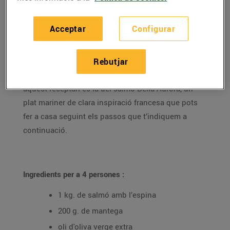
(Amsterdam, 2012), Carme Martí explica com Maria
Badia, una cuinera jubilada de l’Espluga de Francolí,
Acceptar
Configurar
decideix recollir totes les receptes que ha cuinat al
llarg de la seva vida en un receptari que, anys
després, arriba a les mans de l’altra protagonista del
Rebutjar
llibre, la Laura. Una de les receptes que hi ha en
aquest receptari és la del salmó Bella Aurora, un
plat mariner de clara inspiració francesa que pots
fer a casa seguint els passos que t’indiquem a
continuació.
Ingredients per a 4 persones
:
1 kg. de salmó amb l’espina
200 g. de mantega
oli d'oliva verge extra