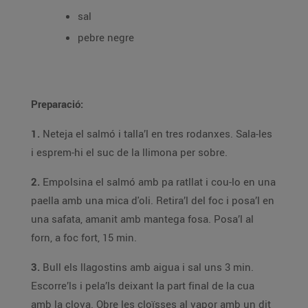
sal
pebre negre
Preparació:
1.
Neteja el salmó i talla’l en tres rodanxes. Sala-les
i esprem-hi el suc de la llimona per sobre.
2.
Empolsina el salmó amb pa ratllat i cou-lo en una
paella amb una mica d'oli. Retira’l del foc i posa’l en
una safata, amanit amb mantega fosa. Posa’l al
forn, a foc fort, 15 min.
3.
Bull els llagostins amb aigua i sal uns 3 min.
Escorre’ls i pela’ls deixant la part final de la cua
amb la clova. Obre les cloïsses al vapor amb un dit