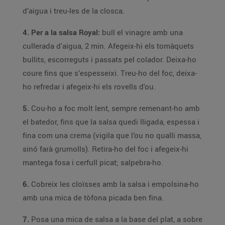
d’aigua i treu-les de la closca.
4. Per a la salsa Royal:
bull el vinagre amb una
cullerada d'aigua, 2 min. Afegeix-hi els tomàquets
bullits, escorreguts i passats pel colador. Deixa-ho
coure fins que s’espesseixi. Treu-ho del foc, deixa-
ho refredar i afegeix-hi els rovells d'ou.
5.
Cou-ho a foc molt lent, sempre remenant-ho amb
el batedor, fins que la salsa quedi lligada, espessa i
fina com una crema (vigila que l’ou no qualli massa,
sinó farà grumolls). Retira-ho del foc i afegeix-hi
mantega fosa i cerfull picat; salpebra-ho.
6.
Cobreix les cloïsses amb la salsa i empolsina-ho
amb una mica de tòfona picada ben fina.
7.
Posa una mica de salsa a la base del plat, a sobre