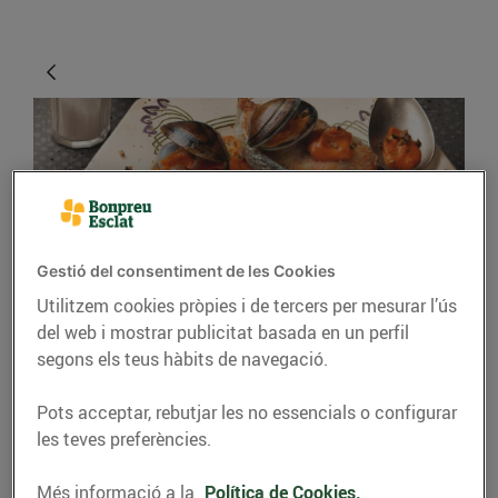
Gestió del consentiment de les Cookies
Utilitzem cookies pròpies i de tercers per mesurar l’ús
RECEPTES
del web i mostrar publicitat basada en un perfil
segons els teus hàbits de navegació.
Salmó Bella Aurora
24/d’abril/2020
Pots acceptar, rebutjar les no essencials o configurar
les teves preferències.
A l'emotiva novel·la
El Camí de les Aigües
Més informació a la
Política de Cookies.