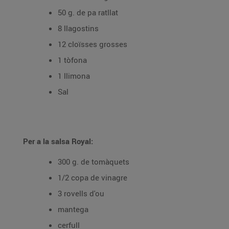
50 g. de pa ratllat
8 llagostins
12 cloïsses grosses
1 tòfona
1 llimona
Sal
Per a la salsa Royal:
300 g. de tomàquets
1/2 copa de vinagre
3 rovells d'ou
mantega
cerfull